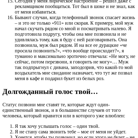
Сегодня у меня лирическое настроение – решил даже с
рекламщиком пообщаться. Тот был в шоке и не знал, как
от меня избавиться.
Бывают случаи, когда телефонный звонок спасает жизнь
– и это не только «911» или скорая. К примеру, мой муж
начал скучать рядом со мной и посматривать налево. Я
подготовила подругу, чтобы она мне позвонила и не
удивлялась тому, как я буду с ней разговаривать. Она
позвонила, муж был рядом. И на все ее дурацкие «че
просила позвонить?», «что вообще происходит?», я
туманно и максимально эротично отвечала: «Не могу, не
сейчас, потом перезвони, я говорить не могу»… Муж
так подпрыгнул с дивана, заподозрив, что какой-то мой
воздыхатель мне свидание назначает, что тут же позвал
меня в кафе и подарил букет из белых роз.
Долгожданный голос твой…
Статус позвони мне ставят те, которые ждут один-
единственный звонок, и в большинстве случаев от того
человека, который нравится или в которого уже влюблен:
Я так хочу услышать голос – один твой.
Я не стану сама звонить тебе – мое от меня не уйдет.
Хочется, чтобы ты позвонил, но если этого не будет – не