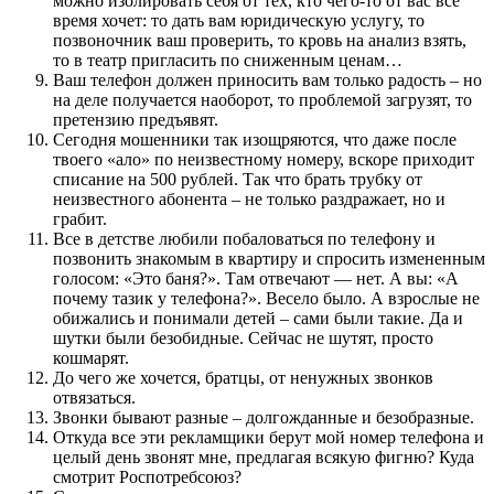
можно изолировать себя от тех, кто чего-то от вас все
время хочет: то дать вам юридическую услугу, то
позвоночник ваш проверить, то кровь на анализ взять,
то в театр пригласить по сниженным ценам…
Ваш телефон должен приносить вам только радость – но
на деле получается наоборот, то проблемой загрузят, то
претензию предъявят.
Сегодня мошенники так изощряются, что даже после
твоего «ало» по неизвестному номеру, вскоре приходит
списание на 500 рублей. Так что брать трубку от
неизвестного абонента – не только раздражает, но и
грабит.
Все в детстве любили побаловаться по телефону и
позвонить знакомым в квартиру и спросить измененным
голосом: «Это баня?». Там отвечают — нет. А вы: «А
почему тазик у телефона?». Весело было. А взрослые не
обижались и понимали детей – сами были такие. Да и
шутки были безобидные. Сейчас не шутят, просто
кошмарят.
До чего же хочется, братцы, от ненужных звонков
отвязаться.
Звонки бывают разные – долгожданные и безобразные.
Откуда все эти рекламщики берут мой номер телефона и
целый день звонят мне, предлагая всякую фигню? Куда
смотрит Роспотребсоюз?