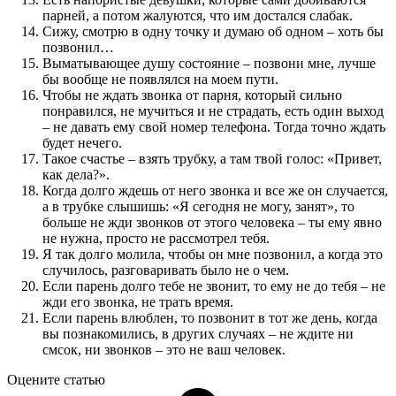
парней, а потом жалуются, что им достался слабак.
Сижу, смотрю в одну точку и думаю об одном – хоть бы
позвонил…
Выматывающее душу состояние – позвони мне, лучше
бы вообще не появлялся на моем пути.
Чтобы не ждать звонка от парня, который сильно
понравился, не мучиться и не страдать, есть один выход
– не давать ему свой номер телефона. Тогда точно ждать
будет нечего.
Такое счастье – взять трубку, а там твой голос: «Привет,
как дела?».
Когда долго ждешь от него звонка и все же он случается,
а в трубке слышишь: «Я сегодня не могу, занят», то
больше не жди звонков от этого человека – ты ему явно
не нужна, просто не рассмотрел тебя.
Я так долго молила, чтобы он мне позвонил, а когда это
случилось, разговаривать было не о чем.
Если парень долго тебе не звонит, то ему не до тебя – не
жди его звонка, не трать время.
Если парень влюблен, то позвонит в тот же день, когда
вы познакомились, в других случаях – не ждите ни
смсок, ни звонков – это не ваш человек.
Оцените статью