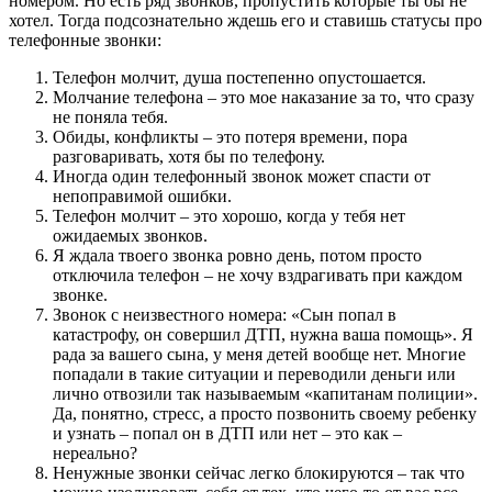
номером. Но есть ряд звонков, пропустить которые ты бы не
хотел. Тогда подсознательно ждешь его и ставишь статусы про
телефонные звонки:
Телефон молчит, душа постепенно опустошается.
Молчание телефона – это мое наказание за то, что сразу
не поняла тебя.
Обиды, конфликты – это потеря времени, пора
разговаривать, хотя бы по телефону.
Иногда один телефонный звонок может спасти от
непоправимой ошибки.
Телефон молчит – это хорошо, когда у тебя нет
ожидаемых звонков.
Я ждала твоего звонка ровно день, потом просто
отключила телефон – не хочу вздрагивать при каждом
звонке.
Звонок с неизвестного номера: «Сын попал в
катастрофу, он совершил ДТП, нужна ваша помощь». Я
рада за вашего сына, у меня детей вообще нет. Многие
попадали в такие ситуации и переводили деньги или
лично отвозили так называемым «капитанам полиции».
Да, понятно, стресс, а просто позвонить своему ребенку
и узнать – попал он в ДТП или нет – это как –
нереально?
Ненужные звонки сейчас легко блокируются – так что