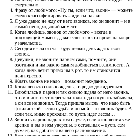
смертельно.
Фразу от любимого: «Ну ты, если что, звони» — можете
смело классифицировать – иди ты на фиг.
Я уже давно не жду от него звонков, но он звонит – и в
самый неподходящий момент.
Когда любишь, звонок от любимого – всегда в
подходящий момент, даже если ты в это время на ковре
у начальства.
Сегодня взяла отгул – буду целый день ждать твой
звонок.
Девушки, не звоните парням сами, помните, они –
охотники и им важно самим добиваться взаимности. А
когда дичь летит прямо им в рот, то им становится
неинтересно.
Ждать звонка не надо – позвонит нежданно.
Когда чего-то сильно ждешь, то редко дожидаешься.
Влюбилась в парня и так сильно ждала от него звонка,
что и в институт перестала ходить да и кушать забывала,
а он все не звонил. Тогда пришла мысль, что надо быть
фаталисткой – если судьба и он мой – то звонок будет. А
если так, мимо проходил, то пусть идет лесом…
Звонить парню надо в том случае, если отношения уже
крепки и вы в нем уверены, в остальных – пусть сам
думает, как добиться вашего расположения.
Есть напористые девушки, которые сами добиваются