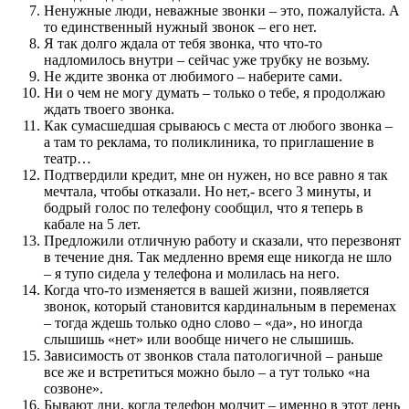
Ненужные люди, неважные звонки – это, пожалуйста. А
то единственный нужный звонок – его нет.
Я так долго ждала от тебя звонка, что что-то
надломилось внутри – сейчас уже трубку не возьму.
Не ждите звонка от любимого – наберите сами.
Ни о чем не могу думать – только о тебе, я продолжаю
ждать твоего звонка.
Как сумасшедшая срываюсь с места от любого звонка –
а там то реклама, то поликлиника, то приглашение в
театр…
Подтвердили кредит, мне он нужен, но все равно я так
мечтала, чтобы отказали. Но нет,- всего 3 минуты, и
бодрый голос по телефону сообщил, что я теперь в
кабале на 5 лет.
Предложили отличную работу и сказали, что перезвонят
в течение дня. Так медленно время еще никогда не шло
– я тупо сидела у телефона и молилась на него.
Когда что-то изменяется в вашей жизни, появляется
звонок, который становится кардинальным в переменах
– тогда ждешь только одно слово – «да», но иногда
слышишь «нет» или вообще ничего не слышишь.
Зависимость от звонков стала патологичной – раньше
все же и встретиться можно было – а тут только «на
созвоне».
Бывают дни, когда телефон молчит – именно в этот день