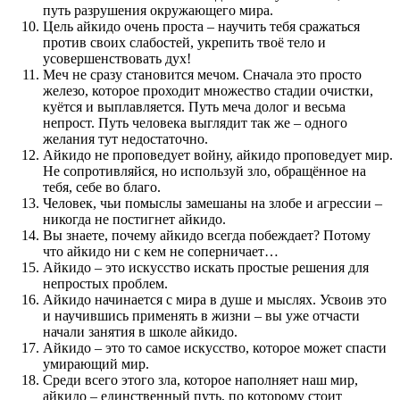
путь разрушения окружающего мира.
Цель айкидо очень проста – научить тебя сражаться
против своих слабостей, укрепить твоё тело и
усовершенствовать дух!
Меч не сразу становится мечом. Сначала это просто
железо, которое проходит множество стадии очистки,
куётся и выплавляется. Путь меча долог и весьма
непрост. Путь человека выглядит так же – одного
желания тут недостаточно.
Айкидо не проповедует войну, айкидо проповедует мир.
Не сопротивляйся, но используй зло, обращённое на
тебя, себе во благо.
Человек, чьи помыслы замешаны на злобе и агрессии –
никогда не постигнет айкидо.
Вы знаете, почему айкидо всегда побеждает? Потому
что айкидо ни с кем не соперничает…
Айкидо – это искусство искать простые решения для
непростых проблем.
Айкидо начинается с мира в душе и мыслях. Усвоив это
и научившись применять в жизни – вы уже отчасти
начали занятия в школе айкидо.
Айкидо – это то самое искусство, которое может спасти
умирающий мир.
Среди всего этого зла, которое наполняет наш мир,
айкидо – единственный путь, по которому стоит