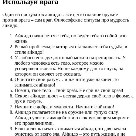
Используй врага
Один из постулатов айкидо гласит, что главное оружие
против врага – сам враг. Философские статусы про мудрость
айкидо.
Айкидо начинается с тебя, но ведёт тебя за собой всю
жизнь.
Решай проблемы, с которым сталкивает тебя судьба, в
стиле айкидо!
У любого есть дух, который можно натренировать. У
любого человека есть тело, которое можно
усовершенствовать. Но не каждому дан тот путь, на
котором он сможет это осознать.
Очистите свой разум… и начните уже наконец-то
заниматься айкидо!
Помни, твоё тело – твой храм. Не сри на свой храм!
Секрет айкидо прост – всегда держи своё тело в форме, а
дух в тонусе.
Начните с добра и мудрости. Начните с айкидо!
Айкидо полагается не на оружие или тупую силу.
Айкидо учит взаимодействию с окружающим миром и
его проявлениями.
Если хочешь начать заниматься айкидо, то для начала
очистись от всего зла. Айкидо – это путь жизни, а не