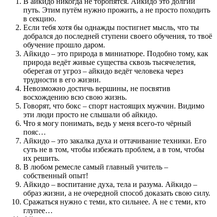
В айкидо никогда не торопятся. Айкидо это долгий
путь. Этим путём нужно прожить, а не просто походить
в секцию.
Если тебя хотя бы однажды постигнет мысль, что ты
добрался до последней ступени своего обучения, то твоё
обучение прошло даром.
Айкидо – это природа в миниатюре. Подобно тому, как
природа ведёт живые существа сквозь тысячелетия,
оберегая от угроз – айкидо ведёт человека через
трудности в его жизни.
Невозможно достичь вершины, не посвятив
восхождению всю свою жизнь.
Говорят, что бокс – спорт настоящих мужчин. Видимо
эти люди просто не слышали об айкидо.
Что я могу понимать, ведь у меня всего-то чёрный
пояс…
Айкидо – это закалка духа и оттачивание техники. Его
суть не в том, чтобы избежать проблем, а в том, чтобы
их решить.
В любом ремесле самый главный учитель –
собственный опыт!
Айкидо – воспитание духа, тела и разума. Айкидо –
образ жизни, а не очередной способ доказать свою силу.
Сражаться нужно с теми, кто сильнее. А не с теми, кто
глупее…