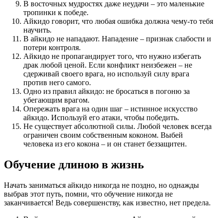
В восточных мудростях даже неудачи – это маленькие
тропинки к победе.
Айкидо говорит, что любая ошибка должна чему-то тебя
научить.
В айкидо не нападают. Нападение – признак слабости и
потери контроля.
Айкидо не пропагандирует того, что нужно избегать
драк любой ценой. Если конфликт неизбежен – не
сдерживай своего врага, но используй силу врага
против него самого.
Одно из правил айкидо: не бросаться в погоню за
убегающим врагом.
Опережать врага на один шаг – истинное искусство
айкидо. Используй его атаки, чтобы победить.
Не существует абсолютной силы. Любой человек всегда
ограничен своим собственным коконом. Выбей
человека из его кокона – и он станет беззащитен.
Обучение длиною в жизнь
Начать заниматься айкидо никогда не поздно, но однажды
выбрав этот путь, помни, что обучение никогда не
заканчивается! Ведь совершенству, как известно, нет предела.