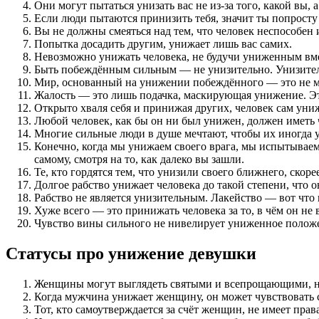
Они могут пытаться унизать вас не из-за того, какой вы, а 
Если люди пытаются принизить тебя, значит ты попросту
Вы не должны смеяться над тем, что человек неспособен и
Попытка досадить другим, унижает лишь вас самих.
Невозможно унижать человека, не будучи униженным вме
Быть побеждённым сильным — не унизительно. Унизитель
Мир, основанный на унижении побеждённого — это не м
Жалость — это лишь подачка, маскирующая унижение. Это
Открыто хваля себя и принижая других, человек сам уни
Любой человек, как бы он ни был унижен, должен иметь ч
Многие сильные люди в душе мечтают, чтобы их иногда у
Конечно, когда мы унижаем своего врага, мы испытываем 
самому, смотря на то, как далеко вы зашли.
Те, кто гордятся тем, что унизили своего ближнего, скор
Долгое рабство унижает человека до такой степени, что 
Рабство не является унизительным. Лакейство — вот что
Хуже всего — это принижать человека за то, в чём он не 
Чувство вины сильного не нивелирует униженное положе
Статусы про унижение девушки
Женщины могут выглядеть святыми и всепрощающими, но 
Когда мужчина унижает женщину, он может чувствовать себ
Тот, кто самоутверждается за счёт женщин, не имеет пра