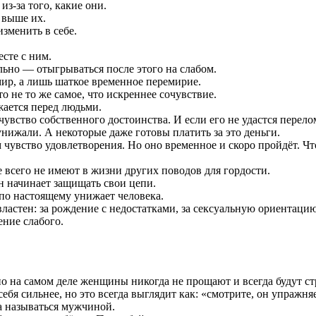
из-за того, какие они.
 выше их.
зменить в себе.
сте с ним.
но — отыгрываться после этого на слабом.
ир, а лишь шаткое временное перемирие.
 не то же самое, что искреннее сочувствие.
жается перед людьми.
увство собственного достоинства. И если его не удастся перелом
нижали. А некоторые даже готовы платить за это деньги.
чувство удовлетворения. Но оно временное и скоро пройдёт. Что
ее всего не имеют в жизни других поводов для гордости.
он начинает защищать свои цепи.
 по настоящему унижает человека.
властен: за рождение с недостатками, за сексуальную ориентацию
ние слабого.
на самом деле женщины никогда не прощают и всегда будут стр
я сильнее, но это всегда выглядит как: «смотрите, он упражняет
ва называться мужчиной.