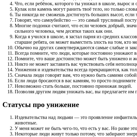
Что, если ребёнок, которого ты унижал в школе, вырос 
Кулак или камень могут ранить твоё тело, но только сло
Ты никогда не сможешь достигнуть больших высот, если т
Говорят, что самоубийство — это самый трусливый поступ
Многие подонки считают, что если человек добрый, знач
сильного человека, чем десятки таких как они.
Когда я учился в школе, я застал парня из средних класс
старшие ребята, он может выместить злость на том, кто м
Обычно на других самоутверждаются самые слабые и зако
Всегда помните, что люди, которые постоянно унижают в
Помните, что ваше достоинство может быть унижено и жес
Никто не может заставить вас чувствовать себя неполноц
Унижения и издевательства всегда прекращаются, как толь
Сначала люди говорят вам, что нужно быть самими собой,
Если люди бросаются в вас камням, то просто поднимите 
Невозможно стать больше, постоянно принижая людей.
Позволяя другим людям унижать вас, вы предлагаете им
Статусы про унижение
Издевательства над людьми — это проявление инфантильн
животные.
У меня может не быть чего-то, что есть у вас. Но разве э
Некоторые люди живут только потому, что забирают энерг