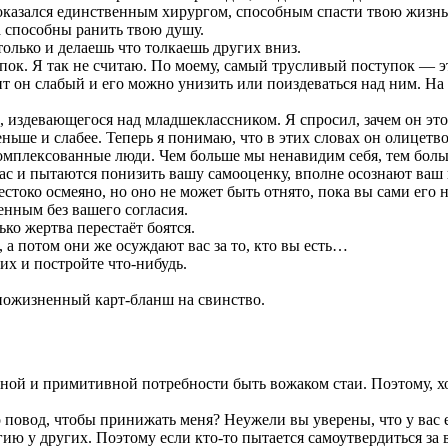
и оказался единственным хирургом, способным спасти твою жизнь
ва способны ранить твою душу.
олько и делаешь что толкаешь других вниз.
ок. Я так не считаю. По моему, самый трусливый поступок — это
ит он слабый и его можно унизить или поиздеваться над ним. На
ов, издевающегося над младшеклассником. Я спросил, зачем он это
еньше и слабее. Теперь я понимаю, что в этих словах он олицетво
мплексованные люди. Чем больше мы ненавидим себя, тем больш
ас и пытаются понизить вашу самооценку, вполне осознают ваш
токо осмеяно, но оно не может быть отнято, пока вы сами его н
енным без вашего согласия.
ко жертва перестаёт боятся.
 а потом они же осуждают вас за то, кто вы есть…
их и постройте что-нибудь.
 пожизненный карт-бланш на свинство.
ой и примитивной потребности быть вожаком стаи. Поэтому, хо
то повод, чтобы принижать меня? Неужели вы уверены, что у вас е
ию у других. Поэтому если кто-то пытается самоутвердиться за 