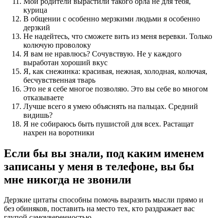
Мои родители вырастили такого орла не для тебя,
курица
В общении с особенно мерзкими людьми я особенно
дерзкий
Не надейтесь, что сможете вить из меня веревки. Только
колючую проволоку
Я вам не нравлюсь? Сочувствую. Не у каждого
выработан хороший вкус
Я, как снежинка: красивая, нежная, холодная, колючая,
бесчувственная тварь
Это не я себе многое позволяю. Это вы себе во многом
отказываете
Лучше всего я умею объяснять на пальцах. Средний
видишь?
Я не собираюсь быть пушистой для всех. Растащат
нахрен на воротники
Если бы вы знали, под каким именем
записаны у меня в телефоне, вы бы
мне никогда не звонили
Дерзкие цитаты способны помочь выразить мысли прямо и
без обиняков, поставить на место тех, кто раздражает вас
глупой самоуверенностью.