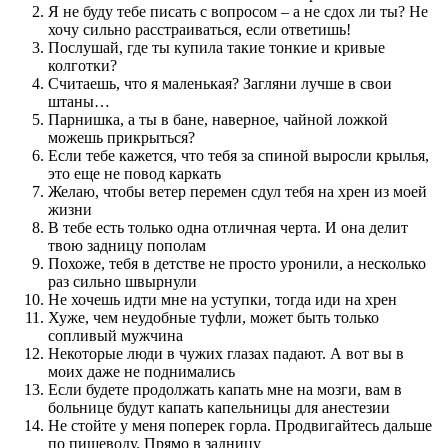
Я не буду тебе писать с вопросом – а не сдох ли ты? Не
хочу сильно расстраиваться, если ответишь!
Послушай, где ты купила такие тонкие и кривые
колготки?
Считаешь, что я маленькая? Загляни лучше в свои
штаны…
Парнишка, а ты в бане, наверное, чайной ложкой
можешь прикрыться?
Если тебе кажется, что тебя за спиной выросли крылья,
это еще не повод каркать
Желаю, чтобы ветер перемен сдул тебя на хрен из моей
жизни
В тебе есть только одна отличная черта. И она делит
твою задницу пополам
Похоже, тебя в детстве не просто уронили, а несколько
раз сильно швырнули
Не хочешь идти мне на уступки, тогда иди на хрен
Хуже, чем неудобные туфли, может быть только
сопливый мужчина
Некоторые люди в чужих глазах падают. А вот вы в
моих даже не поднимались
Если будете продолжать капать мне на мозги, вам в
больнице будут капать капельницы для анестезии
Не стойте у меня поперек горла. Продвигайтесь дальше
по пищеводу. Прямо в задницу