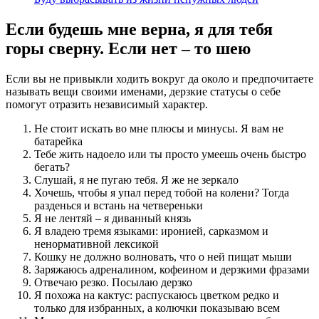
Если будешь мне верна, я для тебя
горы сверну. Если нет – то шею
Если вы не привыкли ходить вокруг да около и предпочитаете
называть вещи своими именами, дерзкие статусы о себе
помогут отразить независимый характер.
Не стоит искать во мне плюсы и минусы. Я вам не
батарейка
Тебе жить надоело или ты просто умеешь очень быстро
бегать?
Слушай, я не пугаю тебя. Я же не зеркало
Хочешь, чтобы я упал перед тобой на колени? Тогда
разденься и встань на четвереньки
Я не лентяй – я диванный князь
Я владею тремя языками: иронией, сарказмом и
ненормативной лексикой
Кошку не должно волновать, что о ней пищат мыши
Заряжаюсь адреналином, кофеином и дерзкими фразами
Отвечаю резко. Посылаю дерзко
Я похожа на кактус: распускаюсь цветком редко и
только для избранных, а колючки показываю всем