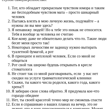
Тот, кто обладает прекрасным чувством юмора и таким
же бесподобным чувством мата – просто шикарный
человек
Пытаясь влезть в мою личную жизнь, подумайте – а
нужны ли вы мне здесь?
Я ненавижу людей! Но к тебе это никак не относится.
Тебя я вообще за человека не считаю
Кое-кому даже не обязательно делать что-то. Такие люди
бесят меня просто так!
Некоторых личностям не задницу нужно вытирать
туалетной бумагой, а рот
В принципе я неплохой человек. Если со мной не
общаться
Рот свой так широко будешь открывать в кресле
стоматолога
Не стоит так со мной разговаривать, если у вас нет
скидки на услуги травматологической клиники
Скажи, ты какого числа родился, какого года, какого
хрена?!
Я забираю свои слова обратно. Я придумала кое-что
гораздо обиднее
Нет, ты своей красотой точно мир не сможешь спасти
Если я спрашиваю о ваших планах на вечер, это не
значит, что я хочу присоединиться к компании. Может