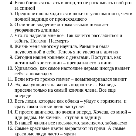
Если боишься сказать в лицо, то не раскрывать свой рот
за спиной
Предпочитаю находиться в шоке от услышанного, чем в
полной заднице от происходящего
Отличное владение острым языком помогает
укорачивать длинные
Что-то надоели мне все. Так хочется расслабиться и
забить. Ногами. Насмерть
Жизнь меня многому научила. Раньше я была
неуверенной в себе. Теперь я не уверена в других
Сегодня нашел кошелек с деньгами. Поступил, как
истинный христианин – превратил его в вино
Удивляюсь, как самое настоящее дерьмо иногда выдает
себя за шоколадку
Если кто-то громко плачет – довыпендривался значит
Эх, жалующиеся на жизнь подростки… Вы ведь
присели только на самый кончик члена. Все еще
впереди
Есть люди, которые как облака – уйдут с горизонта, и
сразу такой ясный день наступает
Я просто двигаюсь по жизни вперед. Хочешь со мной –
иди рядом. Не хочешь – ступай в задницу
В нашей жизни все посылаемо, заменяемо, забываемо
Самые красивые цветы вырастают из грязи. А самые
красивые люди часто – мрази