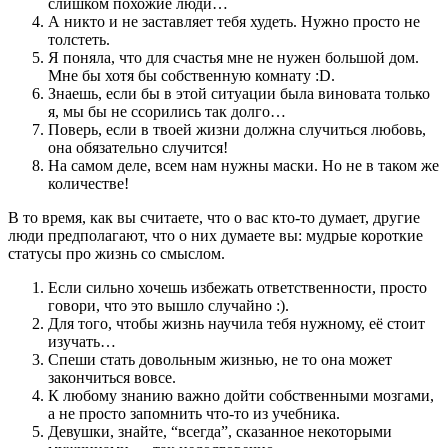
слишком похожие люди…
А никто и не заставляет тебя худеть. Нужно просто не
толстеть.
Я поняла, что для счастья мне не нужен большой дом.
Мне бы хотя бы собственную комнату :D.
Знаешь, если бы в этой ситуации была виновата только
я, мы бы не ссорились так долго…
Поверь, если в твоей жизни должна случиться любовь,
она обязательно случится!
На самом деле, всем нам нужны маски. Но не в таком же
количестве!
В то время, как вы считаете, что о вас кто-то думает, другие
люди предполагают, что о них думаете вы: мудрые короткие
статусы про жизнь со смыслом.
Если сильно хочешь избежать ответственности, просто
говори, что это вышло случайно :).
Для того, чтобы жизнь научила тебя нужному, её стоит
изучать…
Спеши стать довольным жизнью, не то она может
закончиться вовсе.
К любому знанию важно дойти собственными мозгами,
а не просто запомнить что-то из учебника.
Девушки, знайте, “всегда”, сказанное некоторыми