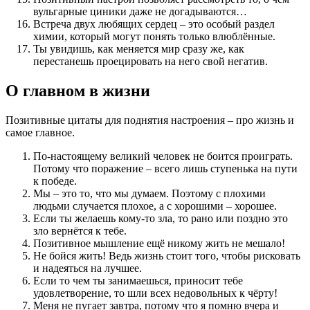
вульгарные циники даже не догадываются…
Встреча двух любящих сердец – это особый раздел
химии, который могут понять только влюблённые.
Ты увидишь, как меняется мир сразу же, как
перестанешь проецировать на него свой негатив.
О главном в жизни
Позитивные цитаты для поднятия настроения – про жизнь и
самое главное.
По-настоящему великий человек не боится проиграть.
Потому что поражение – всего лишь ступенька на пути
к победе.
Мы – это то, что мы думаем. Поэтому с плохими
людьми случается плохое, а с хорошими – хорошее.
Если ты желаешь кому-то зла, то рано или поздно это
зло вернётся к тебе.
Позитивное мышление ещё никому жить не мешало!
Не бойся жить! Ведь жизнь стоит того, чтобы рисковать
и надеяться на лучшее.
Если то чем ты занимаешься, приносит тебе
удовлетворение, то шли всех недовольных к чёрту!
Меня не пугает завтра, потому что я помню вчера и