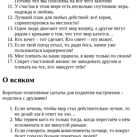
Потому что мы способны на всё чего захотим!
У счастья в этом мире есть несколько спутников: вера,
надежда и любовь.
Лучший план для любых действий: всё херня,
сориентируемся на местности!
Одни люди двигают этот мир вперёд, а другие бегут
рядом с криками о том, что этот мир катится…
Кто хочет – тот сделает. Кто смеет – тот может.
Если твой поезд уехал, то, ради бога, начни уже
пользоваться каршерингом!
Мне плевать на ваши правила, я живу только по своим!
Секрет счастливой жизни: не завидовать другим и
плевать на тех, кто завидует тебе!
О всяком
Короткие позитивные цитаты для поднятия настроения –
поделись с друзьями!
Если хочешь, чтобы мир стал действительно лучше, то
не делай зла в ответ на зло…
Мы теряем кого-то только тогда, когда перестаём о нём
вспоминать и ни минутой раньше.
Если говорить людям комплименты почаще, то вокруг
будет гораздо больше приятных людей!