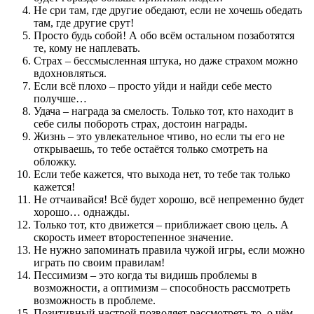
Не сри там, где другие обедают, если не хочешь обедать
там, где другие срут!
Просто будь собой! А обо всём остальном позаботятся
те, кому не наплевать.
Страх – бессмысленная штука, но даже страхом можно
вдохновляться.
Если всё плохо – просто уйди и найди себе место
получше…
Удача – награда за смелость. Только тот, кто находит в
себе силы побороть страх, достоин награды.
Жизнь – это увлекательное чтиво, но если ты его не
открываешь, то тебе остаётся только смотреть на
обложку.
Если тебе кажется, что выхода нет, то тебе так только
кажется!
Не отчаивайся! Всё будет хорошо, всё непременно будет
хорошо… однажды.
Только тот, кто движется – приближает свою цель. А
скорость имеет второстепенное значение.
Не нужно запоминать правила чужой игры, если можно
играть по своим правилам!
Пессимизм – это когда ты видишь проблемы в
возможности, а оптимизм – способность рассмотреть
возможность в проблеме.
Позитивный настрой позволяет рассмотреть то, о чём