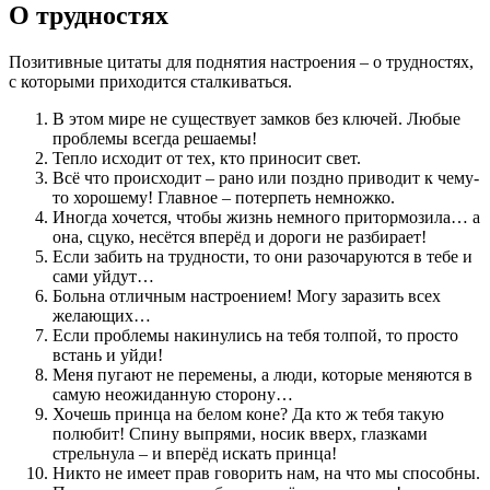
О трудностях
Позитивные цитаты для поднятия настроения – о трудностях,
с которыми приходится сталкиваться.
В этом мире не существует замков без ключей. Любые
проблемы всегда решаемы!
Тепло исходит от тех, кто приносит свет.
Всё что происходит – рано или поздно приводит к чему-
то хорошему! Главное – потерпеть немножко.
Иногда хочется, чтобы жизнь немного притормозила… а
она, сцуко, несётся вперёд и дороги не разбирает!
Если забить на трудности, то они разочаруются в тебе и
сами уйдут…
Больна отличным настроением! Могу заразить всех
желающих…
Если проблемы накинулись на тебя толпой, то просто
встань и уйди!
Меня пугают не перемены, а люди, которые меняются в
самую неожиданную сторону…
Хочешь принца на белом коне? Да кто ж тебя такую
полюбит! Спину выпрями, носик вверх, глазками
стрельнула – и вперёд искать принца!
Никто не имеет прав говорить нам, на что мы способны.