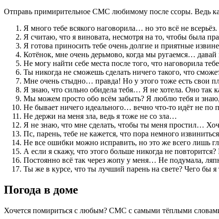
Отправь примирительное СМС любимому после ссоры. Ведь как
Я много тебе всякого наговорила… но это всё не всерьёз.
Я считаю, что я виновата, несмотря на то, чтобы была пр
Я готова приносить тебе очень долгие и приятные изви
Котёнок, мне очень дерьмово, когда мы ругаемся… давай 
Не могу найти себе места после того, что наговорила те
Ты никогда не сможешь сделать ничего такого, что сможет
Мне очень стыдно… правда! Но у этого тоже есть свои п
Я знаю, что сильно обидела тебя… Я не хотела. Оно так 
Мы можем просто обо всём забыть? Я люблю тебя и знаю
Не бывает ничего идеального… вечно что-то идёт не по 
Не держи на меня зла, ведь я тоже не со зла…
Я не знаю, что мне сделать, чтобы ты меня простил… Хо
Пс, парень, тебе не кажется, что пора немного извинить
Не все ошибки можно исправить, но это же всего лишь г
А если я скажу, что этого больше никогда не повторится?
Постоянно всё так через жопу у меня… Не подумала, ляп
Ты же в курсе, что ты лучший парень на свете? Чего бы я
Погода в доме
Хочется помириться с любым? СМС с самыми тёплыми словами