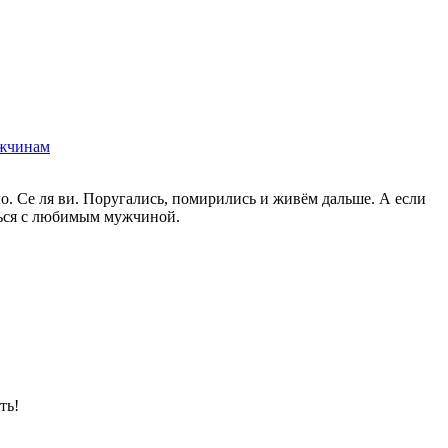
жчинам
о. Се ля ви. Поругались, помирились и живём дальше. А если
ться с любимым мужчиной.
ть!