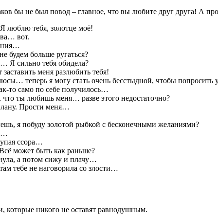
ов бы не был повод – главное, что вы любите друг друга! А п
 Я люблю тебя, золотце моё!
ава… вот.
нения…
не будем больше ругаться?
бе… Я сильно тебя обидела?
 заставить меня разлюбить тебя!
люсы… теперь я могу стать очень бесстыдной, чтобы попросить
как-то само по себе получилось…
, что ты любишь меня… разве этого недостаточно?
плану. Прости меня…
чешь, я побуду золотой рыбкой с бесконечными желаниями?
ся…
лупая ссора…
 Всё может быть как раньше?
нула, а потом сижу и плачу…
 там тебе не наговорила со злости…
, которые никого не оставят равнодушным.