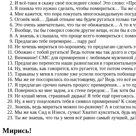
И всё-таки я скажу своё последнее слово! Это слово: «П
Я поняла что нужно сделать, чтобы помириться… Ты же о
Мне кажется, что пора покупать многоскандальную посуд
Огонёк мой… Давай отныне мы будем ругаться только там
Это очень замечательно, что ты не обижаешься… А то я ч
Вообще, ты бы говорил совсем другие вещи, если бы я сп
А знаешь, я слышала, что проще всего помириться с по
Предлагаю тебе перемирие… пару раз!
Не хочешь мириться по-хорошему, то предлагаю сделать э
Обожаю с тобой ругаться! Ведь потом мы так долго и с
Внимание! СМС для примирения с любимым мужчиной дос
Предлагаю перенести наши разногласия в горизонтальн
Ну, знаешь, как говорится, кто ругается, тот потом очен
Тараканы у меня в голове уже успели построить побоищ
Мы же не поссорились по-настоящему, да? Ведь это всё
Я предлагаю срочно начать процесс примирения… а то пр
Повернись ко мне задом, а к стене передом… Так хотя бы
Не кушай меня, страшный дядька! Я тебе ещё пригожус
Ну, я могу поцеловать тебя в символ примирения? К слову,
Знаешь, ведь мириться можно по-разному! А я согласна 
Мы же как Сид и Нэнси, сучка! Хватит кукситься, будь 
Ты же знаешь, что ты у меня всё равно самый лучший, да
Мирись!