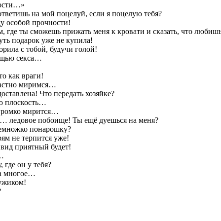
рости…»
тветишь на мой поцелуй, если я поцелую тебя?
у особой прочности!
, где ты сможешь прижать меня к кровати и сказать, что любиш
уть подарок уже не купила!
орила с тобой, будучи голой!
мощью секса…
то как враги!
трастно миримся…
тавлена! Что передать хозяйке?
ую плоскость…
ь громко мирится…
е… ледовое побоище! Ты ещё дуешься на меня?
 немножко понарошку?
ям не терпится уже!
 вид приятный будет!
ь…
 где он у тебя?
на многое…
мужиком!
?