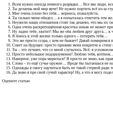
Всем нужно иногда немного разрядки… Все мы люди, все 
Ты делаешь мой мир ярче! Не нужно портить всё из-за г
Мне очень плохо без тебя… вернись, пожалуйста.
Ты сильно меня обидел… а я попыталась ответить тем же.
Неужели наши отношения стоят так дешево, что мы их та
Одна очень раскрепощённая красотка никак не может пр
Ну ладно тебе, хватит! Мы же оба любим друг друга… к 
Я боюсь в этой жизни только одного – потерять тебя…
Это же просто ссора, с кем не бывает! Давай помиримся 
Совет на будущее: просто прижми меня покрепче к стене 
Ты – это лучшее, что со мной случалось. Всё, я успокоил
Просто небольшое недоразумение! Люблю тебя, котёнок
Наверное, уже пора мириться? Я просто не знаю, как п
Слова – то ещё сучье оружие… Вроде бы пытаешься не на
Однажды я смогу научиться быть не такой стервой ради 
Да знаю я про свой сучий характер! Ну, а что я могу под
Оцените статью