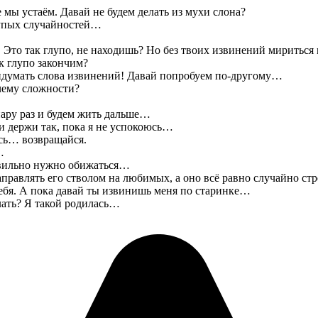
мы устаём. Давай не будем делать из мухи слона?
лупых случайностей…
 Это так глупо, не находишь? Но без твоих извинений мириться
к глупо закончим?
идумать слова извинений! Давай попробуем по-другому…
чему сложности?
пару раз и будем жить дальше…
и держи так, пока я не успокоюсь…
ась… возвращайся.
…
равильно нужно обижаться…
правлять его стволом на любимых, а оно всё равно случайно ст
тебя. А пока давай ты извинишь меня по старинке…
елать? Я такой родилась…