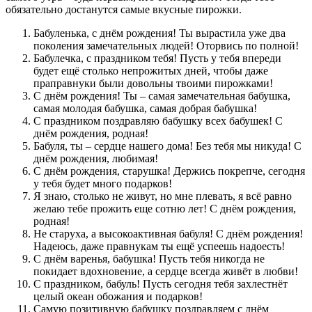
обязательно достанутся самые вкусные пирожки.
Бабуленька, с днём рождения! Ты вырастила уже два
поколения замечательных людей! Оторвись по полной!
Бабулечка, с праздником тебя! Пусть у тебя впереди
будет ещё столько непрожитых дней, чтобы даже
праправнуки были довольны твоими пирожками!
С днём рождения! Ты – самая замечательная бабушка,
самая молодая бабушка, самая добрая бабушка!
С праздником поздравляю бабушку всех бабушек! С
днём рождения, родная!
Бабуля, ты – сердце нашего дома! Без тебя мы никуда! С
днём рождения, любимая!
С днём рождения, старушка! Держись покрепче, сегодня
у тебя будет много подарков!
Я знаю, столько не живут, но мне плевать, я всё равно
желаю тебе прожить еще сотню лет! С днём рождения,
родная!
Не старуха, а высокоактивная бабуля! С днём рождения!
Надеюсь, даже правнукам ты ещё успеешь надоесть!
С днём варенья, бабушка! Пусть тебя никогда не
покидает вдохновение, а сердце всегда живёт в любви!
С праздником, бабуль! Пусть сегодня тебя захлестнёт
целый океан обожания и подарков!
Самую позитивную бабушку поздравляем с днём