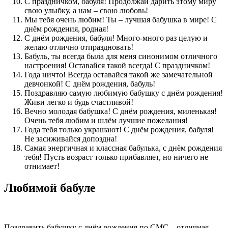
С праздничком, бабуля! Продолжай дарить этому миру
свою улыбку, а нам – свою любовь!
Мы тебя очень любим! Ты – лучшая бабушка в мире! С
днём рождения, родная!
С днём рождения, бабуля! Много-много раз целую и
желаю отлично отпраздновать!
Бабуль, ты всегда была для меня синонимом отличного
настроения! Оставайся такой всегда! С праздничком!
Года ничто! Всегда оставайся такой же замечательной
девчонкой! С днём рождения, бабуль!
Поздравляю самую любимую бабушку с днём рождения!
Живи легко и будь счастливой!
Вечно молодая бабушка! С днём рождения, миленькая!
Очень тебя любим и шлём лучшие пожелания!
Года тебя только украшают! С днём рождения, бабуля!
Не засиживайся допоздна!
Самая энергичная и классная бабулька, с днём рождения
тебя! Пусть возраст только прибавляет, но ничего не
отнимает!
Любимой бабуле
Поздравить бабушку с днём рождения по СМС – отличная