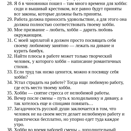
Я б в чиновники пошел – там много времени для хобби:
сиди и вышивай крестиком, все равно будут приняты
все законы, которые должны быть приняты.
Работа должна приносить удовольствие, а для этого она
должна полностью соответствовать твоему хобби.
Мое призвание – любить, хобби – дарить любовь
окружающим.
С моей зарплатой я должен просто посвящать себя
своему любимому занятию — лежать на диване и
курить бамбук.
Найти плюсы в работе может только творческий
человек, у которого хобби – написание романтичных
стихов.
Если труд так низко ценится, можно я посвящу себя
хобби?
Устал страдать на работе? Тогда ищи любимую работу,
где есть место твоему хобби.
Хобби — снятие стресса от нелюбимой работы.
Вечер после смены – путь к холодильнику и дивану, а
так хотелось еще и спицами повязать…
Загадочность русской души заключается в том, что
человек не на своем месте делает нелюбимую работу и
практически бесплатно, но упорно едет туда каждое
утро.
Хобби во время рабочей смены – дополнительный