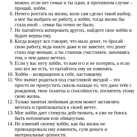
можно, если нет семьи и ты один, в противном случае –
прощай, хобби.
Нечего роптать на жизнь, коли сам сделал такой выбор,
а мог бы выбрать не работу, а хобби, тогда жизнь бы
стала иной – семьи бы точно не было.
Не пытайтесь копировать других, найдите свое хобби и
будьте верны ему.
Когда вокруг все говорят, что мало денег, то бросай
свою работу, ведь никто даже и не заметит, что денег
стало еще меньше, а ты станешь счастливее, занимаясь
тем, о чем давно мечтал.
Если у вас нету хобби, то вам его и не потерять, а если
оно все же есть, то пытайтесь ему не изменять.
Хобби – возвращение к себе, настоящему.
Что значит родиться под счастливой звездой – это
просто не пропустить сквозь пальцы то, что дано тебе с
рождения, твои таланты и способности, посвятить этому
свою жизнь.
Только занятия любимым делом может заставлять
мечтать и приближаться к своей мечте.
Мое хобби дает стимулы действовать, я уже не боюсь
быть непонятым или обманутым.
Не изменяй своему хобби, как бы жизнь не
провоцировала ему изменить, суля деньги и
материальные ценности.