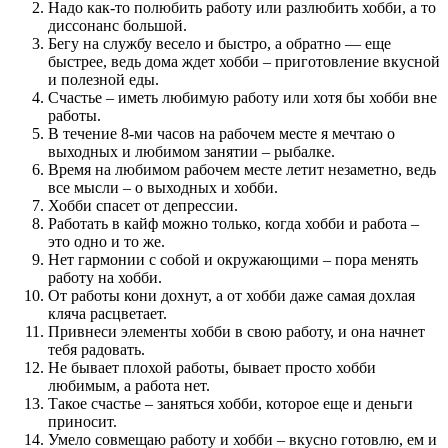
Надо как-то полюбить работу или разлюбить хобби, а то
диссонанс большой.
Бегу на службу весело и быстро, а обратно — еще
быстрее, ведь дома ждет хобби – приготовление вкусной
и полезной еды.
Счастье – иметь любимую работу или хотя бы хобби вне
работы.
В течение 8-ми часов на рабочем месте я мечтаю о
выходных и любимом занятии – рыбалке.
Время на любимом рабочем месте летит незаметно, ведь
все мысли – о выходных и хобби.
Хобби спасет от депрессии.
Работать в кайф можно только, когда хобби и работа –
это одно и то же.
Нет гармонии с собой и окружающими – пора менять
работу на хобби.
От работы кони дохнут, а от хобби даже самая дохлая
кляча расцветает.
Привнеси элементы хобби в свою работу, и она начнет
тебя радовать.
Не бывает плохой работы, бывает просто хобби
любимым, а работа нет.
Такое счастье – заняться хобби, которое еще и деньги
приносит.
Умело совмещаю работу и хобби – вкусно готовлю, ем и