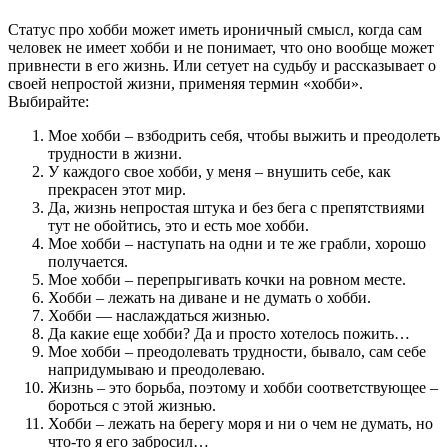
Статус про хобби может иметь ироничный смысл, когда сам
человек не имеет хобби и не понимает, что оно вообще может
привнести в его жизнь. Или сетует на судьбу и рассказывает о
своей непростой жизни, применяя термин «хобби».
Выбирайте:
Мое хобби – взбодрить себя, чтобы выжить и преодолеть
трудности в жизни.
У каждого свое хобби, у меня – внушить себе, как
прекрасен этот мир.
Да, жизнь непростая штука и без бега с препятствиями
тут не обойтись, это и есть мое хобби.
Мое хобби – наступать на одни и те же грабли, хорошо
получается.
Мое хобби – перепрыгивать кочки на ровном месте.
Хобби – лежать на диване и не думать о хобби.
Хобби — наслаждаться жизнью.
Да какие еще хобби? Да и просто хотелось пожить…
Мое хобби – преодолевать трудности, бывало, сам себе
напридумываю и преодолеваю.
Жизнь – это борьба, поэтому и хобби соответствующее –
бороться с этой жизнью.
Хобби – лежать на берегу моря и ни о чем не думать, но
что-то я его забросил…