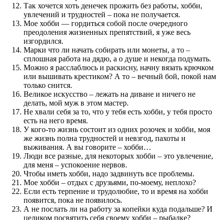
Так хочется хоть денечек прожить без работы, хобби,
увлечений и трудностей – пока не получается.
Мое хобби — гордиться собой после очередного
преодоления жизненных препятствий, я уже весь
изгордился.
Марки что ли начать собирать или монеты, а то –
сплошная работа на дядю, а о душе и некогда подумать.
Можно я расслаблюсь и раскисну, начну вязать крючком
или вышивать крестиком? А то – вечный бой, покой нам
только снится.
Великое искусство – лежать на диване и ничего не
делать, мой муж в этом мастер.
Не хвали себя за то, что у тебя есть хобби, у тебя просто
есть на него время.
У кого-то жизнь состоит из одних розочек и хобби, моя
же жизнь полна трудностей и невзгод, пахоты и
выживания. А вы говорите – хобби…
Люди все разные, для некоторых хобби – это увлечение,
для меня – успокоение нервов.
Чтобы иметь хобби, надо задвинуть все проблемы.
Мое хобби – отдых с друзьями, по-моему, неплохо?
Если есть терпение и трудолюбие, то и время на хобби
появится, пока не появилось.
А не послать ли на работу за копейки куда подальше? И
целиком посвятить себя своему хобби – рыбалке?