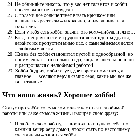
Не обвиняйте никого, что у вас нет талантов и хобби,
просто вы их не разглядели.
С годами все больше тянет вязать крючком или
вышивать крестиком – и красиво, и начальника над
тобой нет.
Если у тебя есть хобби, значит, это кому-нибудь нужно…
Когда неприятности и трудности летят одна за другой,
давайте их пропустим мимо нас, а сами займемся делом
– любимым делом.
Жизнь без хобби становится пустой и однообразной, но
понимаешь ты это только тогда, когда вышел на пенсию
и распрощался с нелюбимой работой.
Хобби бодрит, мобилизует, дает время помечтать, а
главное — вселяют веру в самих себя, какие мы все же
талантливые.
Что наша жизнь? Хорошее хобби!
Статус про хобби со смыслом может касаться нелюбимой
работы или даже смысла жизни. Выбирай свою фразу:
Я люблю свою работу, — постоянно внушаю себе, но
каждый вечер бегу домой, чтобы стать по-настоящему
счастливым – заняться хобби.