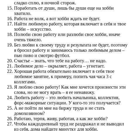
сладко сплю, я ночной сторож.
Поработать от души, лишь бы души еще на хобби
хватило.
Работа не волк, а вот хобби ждать не будет.
Найти любимую работу, которая включает в себя и твое
хобби – искусство.
Полюби свою работу или разлюби свое хобби, иначе
очень тяжело.
Без любви к своему труду и результата не будет, поэтому
я бросил работу и занимаюсь только любимым делом –
пью пиво и смотрю футбол.
Счастье – знать, что тебе на работу… не надо.
Любимое дело – окрыляет, работа – угнетает.
Хорошая работа обязательно включает в себя твое
любимое занятие, к примеру, попить чая часа 3 с
коллегами.
Я люблю свою работу! Как мне хочется произнести эти
слова, но не могу врать – я ее ненавижу.
Любить работу – это любить начальника, коллектив,
форс-мажорные ситуации. У кого-то это получается?
А не пойти ли мне на биржу труда и не стать
домохозяином?
Работаю, терпя, живу, работая, а как же хобби?
Чтобы каждодневный труд не раздражал и не выводил
из себя, дома найдите минутку для хобби.