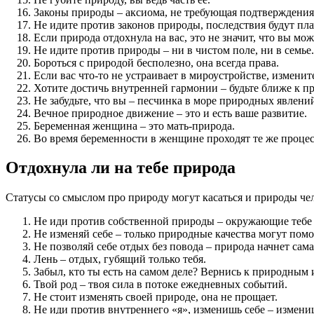
Законы природы – аксиома, не требующая подтверждения
Не идите против законов природы, последствия будут пл
Если природа отдохнула на вас, это не значит, что вы мож
Не идите против природы – ни в чистом поле, ни в семье.
Бороться с природой бесполезно, она всегда права.
Если вас что-то не устраивает в мироустройстве, измените
Хотите достичь внутренней гармонии – будьте ближе к п
Не забудьте, что вы – песчинка в море природных явлени
Вечное природное движение – это и есть ваше развитие.
Беременная женщина – это мать-природа.
Во время беременности в женщине проходят те же процесс
Отдохнула ли на тебе природа
Статусы со смыслом про природу могут касаться и природы чело
Не иди против собственной природы – окружающие тебе 
Не изменяй себе – только природные качества могут помо
Не позволяй себе отдых без повода – природа начнет сама
Лень – отдых, губящий только тебя.
Забыл, кто ты есть на самом деле? Вернись к природным 
Твой род – твоя сила в потоке ежедневных событий.
Не стоит изменять своей природе, она не прощает.
Не иди против внутреннего «я», изменишь себе – измен