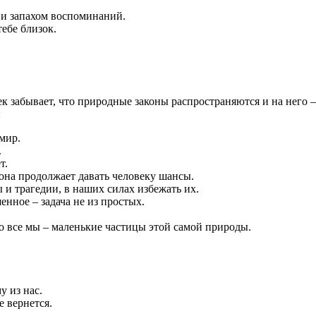
о и запахом воспоминаний.
ебе близок.
век забывает, что природные законы распространяются и на него 
:
мир.
.
т.
а она продолжает давать человеку шансы.
 и трагедии, в наших силах избежать их.
енное – задача не из простых.
о все мы – маленькие частицы этой самой природы.
 из нас.
е вернется.