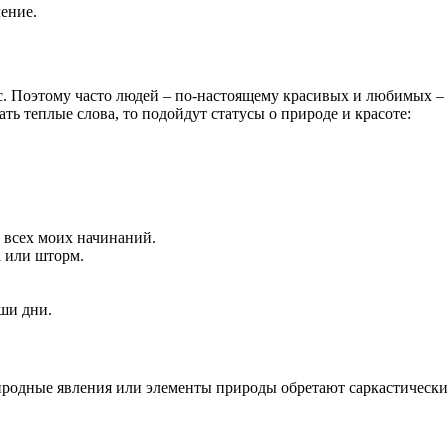
ение.
ас. Поэтому часто людей – по-настоящему красивых и любимых 
ать теплые слова, то подойдут статусы о природе и красоте:
а всех моих начинаний.
а или шторм.
аши дни.
природные явления или элементы природы обретают саркастическ