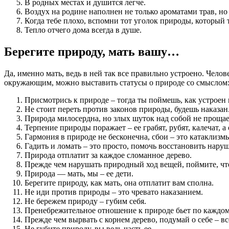
В родных местах и душится легче.
Воздух на родине наполнен не только ароматами трав, н
Когда тебе плохо, вспомни тот уголок природы, который т
Тепло отчего дома всегда в душе.
Берегите природу, мать вашу…
Да, именно мать, ведь в ней так все правильно устроено. Чело
окружающим, можно выставить статусы о природе со смыслом
Присмотрись к природе – тогда ты поймешь, как устроен 
Не стоит переть против законов природы, будешь наказан
Природа милосердна, но злых шуток над собой не прощае
Терпение природы поражает – ее грабят, рубят, калечат, 
Гармония в природе не бесконечна, сбои – это катаклизмы
Гадить и ломать – это просто, помочь восстановить наруш
Природа отплатит за каждое сломанное дерево.
Прежде чем нарушать природный ход вещей, поймите, чт
Природа — мать, мы – ее дети.
Берегите природу, как мать, она отплатит вам сполна.
Не иди против природы – это чревато наказанием.
Не бережем природу – губим себя.
Пренебрежительное отношение к природе бьет по каждому
Прежде чем вырвать с корнем дерево, подумай о себе – вс
Не губите природу, вы ведь часть ее.