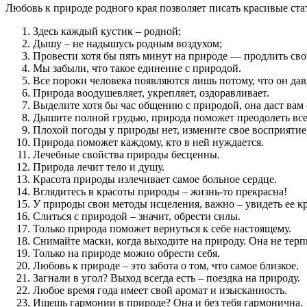
Любовь к природе родного края позволяет писать красивые ста
Здесь каждый кустик – родной;
Дышу – не надышусь родным воздухом;
Провести хотя бы пять минут на природе — продлить св
Мы забыли, что такое единение с природой.
Все пороки человека появляются лишь потому, что он дав
Природа воодушевляет, укрепляет, оздоравливает.
Выделите хотя бы час общению с природой, она даст вам
Дышите полной грудью, природа поможет преодолеть все
Плохой погоды у природы нет, измените свое восприятие
Природа поможет каждому, кто в ней нуждается.
Лечебные свойства природы бесценны.
Природа лечит тело и душу.
Красота природы излечивает самое больное сердце.
Вглядитесь в красоты природы – жизнь-то прекрасна!
У природы свои методы исцеления, важно – увидеть ее кр
Слиться с природой – значит, обрести силы.
Только природа поможет вернуться к себе настоящему.
Снимайте маски, когда выходите на природу. Она не терп
Только на природе можно обрести себя.
Любовь к природе – это забота о том, что самое близкое.
Загнали в угол? Выход всегда есть – поездка на природу.
Любое время года имеет свой аромат и изысканность.
Ищешь гармонии в природе? Она и без тебя гармонична.