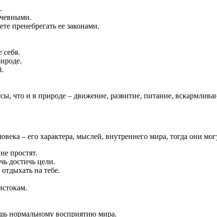
.
ачевными.
ете пренебрегать ее законами.
 себя.
рироде.
й.
ы, что и в природе – движение, развитие, питание, вскармливани
века – его характера, мыслей, внутреннего мира, тогда они мог
не простят.
чь достичь цели.
 отдыхать на тебе.
истокам.
ишь нормальному восприятию мира.