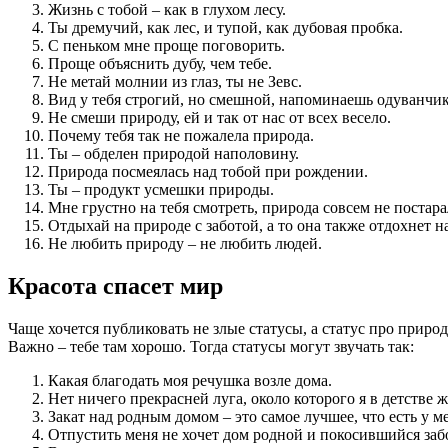
Жизнь с тобой – как в глухом лесу.
Ты дремучий, как лес, и тупой, как дубовая пробка.
С пеньком мне проще поговорить.
Проще объяснить дубу, чем тебе.
Не метай молнии из глаз, ты не Зевс.
Вид у тебя строгий, но смешной, напоминаешь одуванчик
Не смеши природу, ей и так от нас от всех весело.
Почему тебя так не пожалела природа.
Ты – обделен природой наполовину.
Природа посмеялась над тобой при рождении.
Ты – продукт усмешки природы.
Мне грустно на тебя смотреть, природа совсем не постар
Отдыхай на природе с заботой, а то она также отдохнет на
Не любить природу – не любить людей.
Красота спасет мир
Чаще хочется публиковать не злые статусы, а статус про природ
Важно – тебе там хорошо. Тогда статусы могут звучать так:
Какая благодать моя речушка возле дома.
Нет ничего прекрасней луга, около которого я в детстве ж
Закат над родным домом – это самое лучшее, что есть у м
Отпустить меня не хочет дом родной и покосившийся заб