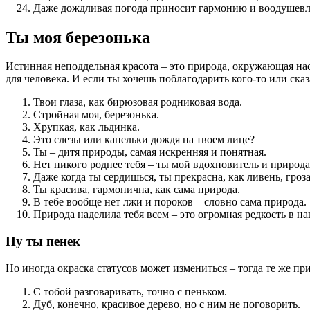
Даже дождливая погода приносит гармонию и воодушевл
Ты моя березонька
Истинная неподдельная красота – это природа, окружающая н
для человека. И если ты хочешь поблагодарить кого-то или сказ
Твои глаза, как бирюзовая родниковая вода.
Стройная моя, березонька.
Хрупкая, как льдинка.
Это слезы или капельки дождя на твоем лице?
Ты – дитя природы, самая искренняя и понятная.
Нет никого роднее тебя – ты мой вдохновитель и природ
Даже когда ты сердишься, ты прекрасна, как ливень, гроз
Ты красива, гармонична, как сама природа.
В тебе вообще нет лжи и пороков – словно сама природа.
Природа наделила тебя всем – это огромная редкость в н
Ну ты пенек
Но иногда окраска статусов может измениться – тогда те же 
С тобой разговаривать, точно с пеньком.
Дуб, конечно, красивое дерево, но с ним не поговорить.