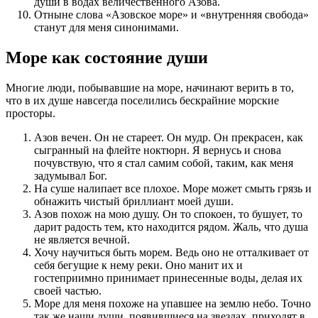
души в водах величественного Азова.
Отныне слова «Азовское море» и «внутренняя свобода»
станут для меня синонимами.
Море как состояние души
Многие люди, побывавшие на море, начинают верить в то,
что в их душе навсегда поселились бескрайние морские
просторы.
Азов вечен. Он не стареет. Он мудр. Он прекрасен, как
сыгранный на флейте ноктюрн. Я вернусь и снова
почувствую, что я стал самим собой, таким, как меня
задумывал Бог.
На суше налипает все плохое. Море может смыть грязь и
обнажить чистый бриллиант моей души.
Азов похож на мою душу. Он то спокоен, то бушует, то
дарит радость тем, кто находится рядом. Жаль, что душа
не является вечной.
Хочу научиться быть морем. Ведь оно не отталкивает от
себя бегущие к нему реки. Оно манит их и
гостеприимно принимает принесенные воды, делая их
своей частью.
Море для меня похоже на упавшее на землю небо. Точно
так же наши души, появившиеся на звездах, приходят в