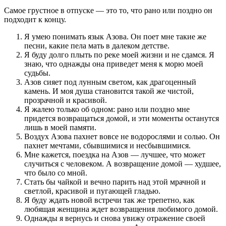
Самое грустное в отпуске — это то, что рано или поздно он
подходит к концу.
Я умею понимать язык Азова. Он поет мне такие же
песни, какие пела мать в далеком детстве.
Я буду долго плыть по реке моей жизни и не сдамся. Я
знаю, что однажды она приведет меня к морю моей
судьбы.
Азов сияет под лунным светом, как драгоценный
камень. И моя душа становится такой же чистой,
прозрачной и красивой.
Я жалею только об одном: рано или поздно мне
придется возвращаться домой, и эти моменты останутся
лишь в моей памяти.
Воздух Азова пахнет вовсе не водорослями и солью. Он
пахнет мечтами, сбывшимися и несбывшимися.
Мне кажется, поездка на Азов — лучшее, что может
случиться с человеком. А возвращение домой — худшее,
что было со мной.
Стать бы чайкой и вечно парить над этой мрачной и
светлой, красивой и пугающей гладью.
Я буду ждать новой встречи так же трепетно, как
любящая женщина ждет возвращения любимого домой.
Однажды я вернусь и снова увижу отражение своей