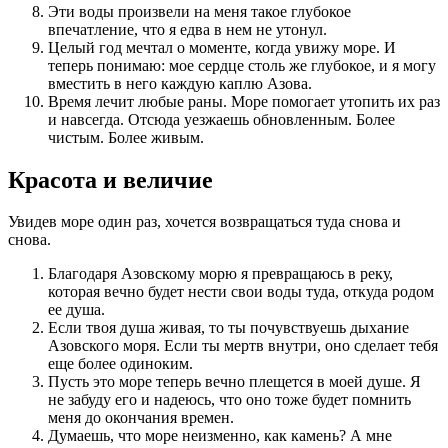
Эти воды произвели на меня такое глубокое
впечатление, что я едва в нем не утонул.
Целый год мечтал о моменте, когда увижу море. И
теперь понимаю: мое сердце столь же глубокое, и я могу
вместить в него каждую каплю Азова.
Время лечит любые раны. Море помогает утопить их раз
и навсегда. Отсюда уезжаешь обновленным. Более
чистым. Более живым.
Красота и величие
Увидев море один раз, хочется возвращаться туда снова и
снова.
Благодаря Азовскому морю я превращаюсь в реку,
которая вечно будет нести свои воды туда, откуда родом
ее душа.
Если твоя душа живая, то ты почувствуешь дыхание
Азовского моря. Если ты мертв внутри, оно сделает тебя
еще более одиноким.
Пусть это море теперь вечно плещется в моей душе. Я
не забуду его и надеюсь, что оно тоже будет помнить
меня до окончания времен.
Думаешь, что море неизменно, как камень? А мне