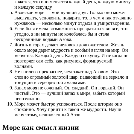
кажется, что оно меняется каждый день, каждую минуту
и каждую секунду.
Азовское море — мой лучший друг. Только оно может
выслушать, успокоить, подарить то, в чем я так отчаянно
нуждаюсь — несколько минут отдыха и умиротворения.
Если бы я имела возможность превратиться во все, что
угодно, я ни минуты не колебалась бы и стала
бескрайними водами Азова.
Жизнь в горах делает человека долгожителем. Жизнь
около моря дарит мудрость и особый взгляд на мир. Он
меняется. Каждый день. Каждую секунду. И никогда не
повторяет сам себя, как рисунок, формируемый
волнами.
Нет ничего прекраснее, чем закат над Азовом. Это
словно огромный золотой шар, падающий на зеркало и
тонущий в серебристой амальгаме.
Запах моря не соленый. Он сладкий. Он горький. Он
чистый. Это — лучший запах в мире, забыть который
невозможно.
Море может быстро успокоиться. После шторма оно
спокойно. Хочу прийти к такой же мудрости. Научи
меня этому, великолепный Азов.
Море как смысл жизни