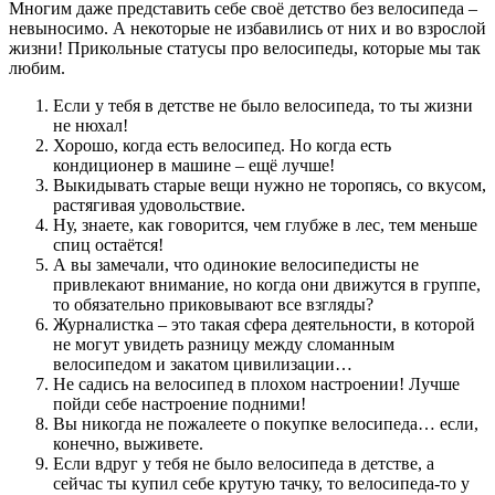
Многим даже представить себе своё детство без велосипеда –
невыносимо. А некоторые не избавились от них и во взрослой
жизни! Прикольные статусы про велосипеды, которые мы так
любим.
Если у тебя в детстве не было велосипеда, то ты жизни
не нюхал!
Хорошо, когда есть велосипед. Но когда есть
кондиционер в машине – ещё лучше!
Выкидывать старые вещи нужно не торопясь, со вкусом,
растягивая удовольствие.
Ну, знаете, как говорится, чем глубже в лес, тем меньше
спиц остаётся!
А вы замечали, что одинокие велосипедисты не
привлекают внимание, но когда они движутся в группе,
то обязательно приковывают все взгляды?
Журналистка – это такая сфера деятельности, в которой
не могут увидеть разницу между сломанным
велосипедом и закатом цивилизации…
Не садись на велосипед в плохом настроении! Лучше
пойди себе настроение подними!
Вы никогда не пожалеете о покупке велосипеда… если,
конечно, выживете.
Если вдруг у тебя не было велосипеда в детстве, а
сейчас ты купил себе крутую тачку, то велосипеда-то у