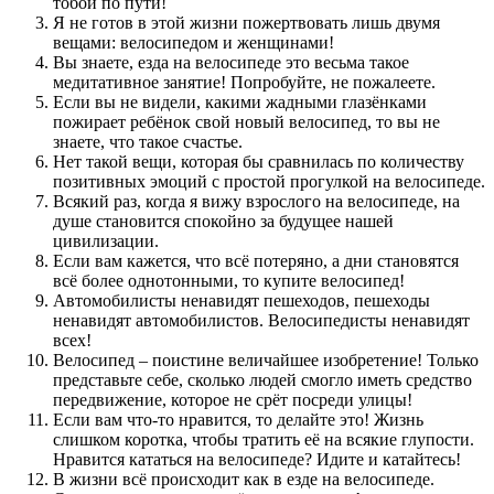
тобой по пути!
Я не готов в этой жизни пожертвовать лишь двумя
вещами: велосипедом и женщинами!
Вы знаете, езда на велосипеде это весьма такое
медитативное занятие! Попробуйте, не пожалеете.
Если вы не видели, какими жадными глазёнками
пожирает ребёнок свой новый велосипед, то вы не
знаете, что такое счастье.
Нет такой вещи, которая бы сравнилась по количеству
позитивных эмоций с простой прогулкой на велосипеде.
Всякий раз, когда я вижу взрослого на велосипеде, на
душе становится спокойно за будущее нашей
цивилизации.
Если вам кажется, что всё потеряно, а дни становятся
всё более однотонными, то купите велосипед!
Автомобилисты ненавидят пешеходов, пешеходы
ненавидят автомобилистов. Велосипедисты ненавидят
всех!
Велосипед – поистине величайшее изобретение! Только
представьте себе, сколько людей смогло иметь средство
передвижение, которое не срёт посреди улицы!
Если вам что-то нравится, то делайте это! Жизнь
слишком коротка, чтобы тратить её на всякие глупости.
Нравится кататься на велосипеде? Идите и катайтесь!
В жизни всё происходит как в езде на велосипеде.