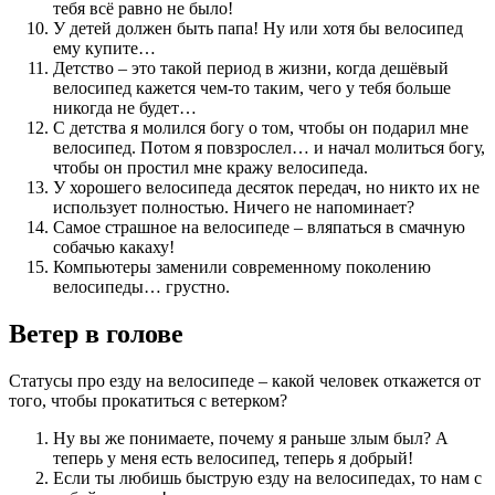
тебя всё равно не было!
У детей должен быть папа! Ну или хотя бы велосипед
ему купите…
Детство – это такой период в жизни, когда дешёвый
велосипед кажется чем-то таким, чего у тебя больше
никогда не будет…
С детства я молился богу о том, чтобы он подарил мне
велосипед. Потом я повзрослел… и начал молиться богу,
чтобы он простил мне кражу велосипеда.
У хорошего велосипеда десяток передач, но никто их не
использует полностью. Ничего не напоминает?
Самое страшное на велосипеде – вляпаться в смачную
собачью какаху!
Компьютеры заменили современному поколению
велосипеды… грустно.
Ветер в голове
Статусы про езду на велосипеде – какой человек откажется от
того, чтобы прокатиться с ветерком?
Ну вы же понимаете, почему я раньше злым был? А
теперь у меня есть велосипед, теперь я добрый!
Если ты любишь быструю езду на велосипедах, то нам с