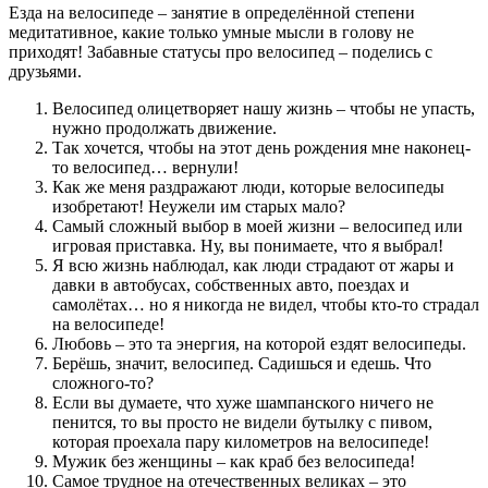
Езда на велосипеде – занятие в определённой степени
медитативное, какие только умные мысли в голову не
приходят! Забавные статусы про велосипед – поделись с
друзьями.
Велосипед олицетворяет нашу жизнь – чтобы не упасть,
нужно продолжать движение.
Так хочется, чтобы на этот день рождения мне наконец-
то велосипед… вернули!
Как же меня раздражают люди, которые велосипеды
изобретают! Неужели им старых мало?
Самый сложный выбор в моей жизни – велосипед или
игровая приставка. Ну, вы понимаете, что я выбрал!
Я всю жизнь наблюдал, как люди страдают от жары и
давки в автобусах, собственных авто, поездах и
самолётах… но я никогда не видел, чтобы кто-то страдал
на велосипеде!
Любовь – это та энергия, на которой ездят велосипеды.
Берёшь, значит, велосипед. Садишься и едешь. Что
сложного-то?
Если вы думаете, что хуже шампанского ничего не
пенится, то вы просто не видели бутылку с пивом,
которая проехала пару километров на велосипеде!
Мужик без женщины – как краб без велосипеда!
Самое трудное на отечественных великах – это