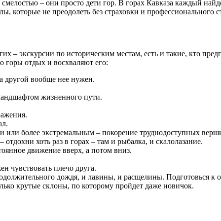
мелостью – они просто дети гор. В горах Кавказа каждый найд
лы, которые не преодолеть без страховки и профессионального 
гих – экскурсии по историческим местам, есть и такие, кто пред
о горы отдых и восхваляют его:
а другой вообще нее нужен.
ландшафтом жизненного пути.
ражения.
ал.
еки или более экстремальным – покорение труднодоступных верш
отдохни хоть раз в горах – там и рыбалка, и скалолазание.
стоянное движение вверх, а потом вниз.
ен чувствовать плечо друга.
родолжительного дождя, и лавины, и расщелины. Подготовься к 
олько крутые склоны, по которому пройдет даже новичок.