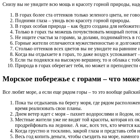
Снизу вы не увидите всю мощь и красоту горной природы, надо
В горах более ста оттенков только зеленого цвета, не гов
Подними глаза – увидь всю красоту горной природы.
В горах особая природа – как будто создана для небожите
Только в горах ты можешь почувствовать мощный поток 
Не ищите счастья за горами, за долами, поднимайтесь в 
Горные жители отличаются мужественностью и долгожит
Столько оттенков всех цветов вы не увидите на равнине 
Когда вы отдыхаете в горах, то даже воздух успокаивает
Если ты поднялся на высокую вершину, то и облака с тоб
Природа в горах оберегает тебя, но может и преподнести 
Морское побережье с горами – что мож
Все любят море, а если еще рядом горы – то это вообще райский
Пока ты отдыхаешь на берегу моря, где рядом расположе
время реализовать свои планы.
Днем ветер идет с моря – пахнет водорослями и йодом, н
Местные жители уже не видят той красоты, которая их о
продрейфовать на леднике. А нас, всех тех, кто мчится к
Когда грустно и тоскливо, закрой глаза и представь себя н
Весь год копить деньги, чтобы съездить на море, намног