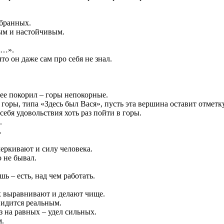
збранных.
ым и настойчивым.
и…».
то он даже сам про себя не знал.
 ее покорил – горы непокорные.
горы, типа «Здесь был Вася», пусть эта вершина оставит отметку
бя удовольствия хоть раз пойти в горы.
.
.
еркивают и силу человека.
о не бывал.
ь – есть, над чем работать.
ех выравнивают и делают чище.
видится реальным.
аз на равных – удел сильных.
м.