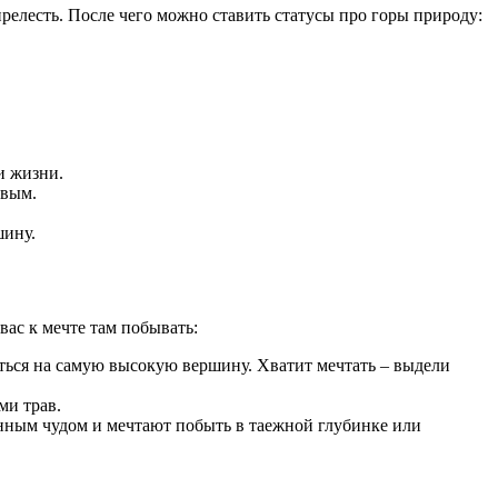
прелесть. После чего можно ставить статусы про горы природу:
и жизни.
ивым.
шину.
вас к мечте там побывать:
яться на самую высокую вершину. Хватит мечтать – выдели
ми трав.
енным чудом и мечтают побыть в таежной глубинке или