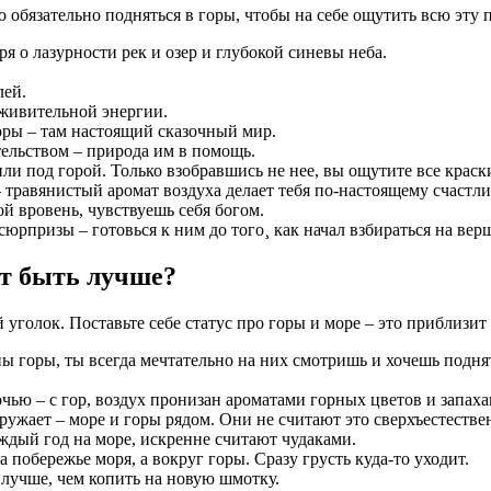
 обязательно подняться в горы, чтобы на себе ощутить всю эту 
оря о лазурности рек и озер и глубокой синевы неба.
лей.
живительной энергии.
горы – там настоящий сказочный мир.
ельством – природа им в помощь.
или под горой. Только взобравшись не нее, вы ощутите все краск
 – травянистый аромат воздуха делает тебя по-настоящему счастл
ой вровень, чувствуешь себя богом.
сюрпризы – готовься к ним до того¸ как начал взбираться на вер
ет быть лучше?
 уголок. Поставьте себе статус про горы и море – это приблизит 
ны горы, ты всегда мечтательно на них смотришь и хочешь подн
очью – с гор, воздух пронизан ароматами горных цветов и запаха
кружает – море и горы рядом. Они не считают это сверхъестеств
аждый год на море, искренне считают чудаками.
а побережье моря, а вокруг горы. Сразу грусть куда-то уходит.
о лучше, чем копить на новую шмотку.