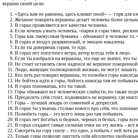
вершин своей цели:
«Здесь вам не равнина, здесь климат иной» — горя для и
Желание покорить вершины делает человека более цельн
В горах проявляются все качества человека.
Если хочешь узнать человека, «парня в горы тяни, рискн
Горы как лакмусовая бумажка – обнажают в человеке то, ч
В горах и воздух разряженный, и эмоции накалены.
Если ты доверяешь горам, то иди.
В горах нет попутного ветра, ветер всегда тебе в лицо.
Если ты взобрался на вершины, это еще не значит, что ты
Не стоит оставлять свои надписи не вершине покоренной 
Люди, живущие полнокровной жизнью, не могут лишить се
Кто хоть раз покорял вершины, то полюбил горы навсегда
Не бойтесь идти в горы, бойтесь никогда там не побывать
В горах понимаешь, кто ты такой.
Горы обнажают все человеческие слабости, но также подч
Преодолеть себя стоит, поднявшись не вершину, где никт
Горы – лучший лекарь от сомнений и депрессий.
В горах ты узнаешь столько нового про себя, что понимаеш
Полюбить горы – это всего лишь раз там побывать.
В горах нет богатых и бедных, черных и белых, горы вс
В горах спадают самые сильные очки на эту жизнь – все 
Смотреть на гору снизу – это одно, а побыть с ней хоть р
Только горы позволят ощутить себя абсолютно свободны