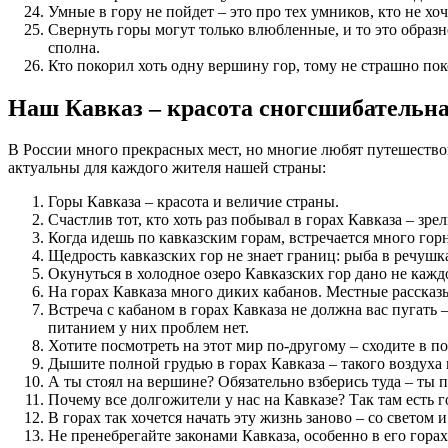
Умные в гору не пойдет – это про тех умников, кто не х
Свернуть горы могут только влюбленные, и то это образн
сполна.
Кто покорил хоть одну вершину гор, тому не страшно п
Наш Кавказ – красота сногсшибательн
В России много прекрасных мест, но многие любят путешествов
актуальны для каждого жителя нашей страны:
Горы Кавказа – красота и величие страны.
Счастлив тот, кто хоть раз побывал в горах Кавказа – зр
Когда идешь по кавказским горам, встречается много горн
Щедрость кавказских гор не знает границ: рыба в речуш
Окунуться в холодное озеро Кавказских гор дано не каж
На горах Кавказа много диких кабанов. Местные рассказы
Встреча с кабаном в горах Кавказа не должна вас пугать –
питанием у них проблем нет.
Хотите посмотреть на этот мир по-другому – сходите в по
Дышите полной грудью в горах Кавказа – такого воздуха 
А ты стоял на вершине? Обязательно взберись туда – ты 
Почему все долгожители у нас на Кавказе? Так там есть 
В горах так хочется начать эту жизнь заново – со светом 
Не пренебрегайте законами Кавказа, особенно в его гора