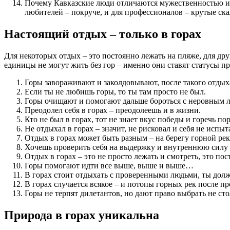
Почему Кавказские люди отличаются мужественностью и с
любителей – покруче, и для профессионалов – крутые ска
Настоящий отдых – только в горах
Для некоторых отдых – это постоянно лежать на пляже, для дру
единицы не могут жить без гор – именно они ставят статусы пр
Горы завораживают и заколдовывают, после такого отдых
Если ты не любишь горы, то ты там просто не был.
Горы очищают и помогают дальше бороться с неровным 
Преодолел себя в горах – преодолеешь и в жизни.
Кто не был в горах, тот не знает вкус победы и горечь по
Не отдыхал в горах – значит, не рисковал и себя не испыт
Отдых в горах может быть разным – на берегу горной р
Хочешь проверить себя на выдержку и внутреннюю силу – 
Отдых в горах – это не просто лежать и смотреть, это по
Горы помогают идти все выше, выше и выше…
В горах стоит отдыхать с проверенными людьми, ты долж
В горах случается всякое – и потопы горных рек после п
Горы не терпят дилетантов, но дают право выбрать не ст
Природа в горах уникальна