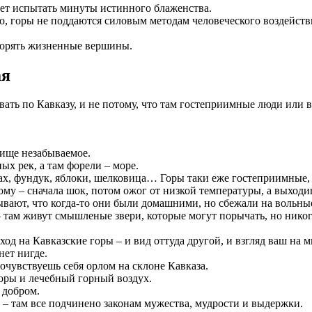
очет испытать минуты истинного блаженства.
о, горы не поддаются силовым методам человеческого воздействи
окорять жизненные вершины.
ая
ать по Кавказу, и не потому, что там гостеприимные люди или в
елище незабываемое.
ых рек, а там форели – море.
ках, фундук, яблоки, шелковица… Горы таки еже гостеприимные,
дому – сначала шок, потом ожог от низкой температуры, а выхо
вают, что когда-то они были домашними, но сбежали на вольные х
 там живут смышленые звери, которые могут порычать, но никогда
ход на Кавказские горы – и вид оттуда другой, и взгляд ваш на 
нет нигде.
почувствуешь себя орлом на склоне Кавказа.
горы и лечебный горный воздух.
и добром.
х – там все подчинено законам мужества, мудрости и выдержки.