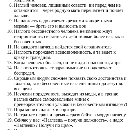
Наглый человек, лишенный совести, ни перед чем не
остановится – через родную мать перешагнет и пойдет
дальше.
На наглость надо отвечать резкими конкретными
мерами — брать его и выносить вон.
Наглого бессовестного человека неизменно ждут
неприятности, связанные с действиями более наглых и
бессовестных.
На каждого наглеца найдется свой ограничитель.
Наглость порождает вседозволенность, а та ведет к
краху и трагедиям.
Когда человек обнаглел, он не видит опасности, а зря.
Наглость отключает здравомыслие и подключает
беспредел.
Скромным людям сложнее показать свою достоинства и
таланты, зато бессовестные наглецы пищат да лезут во
все щели.
Неужели порядочность выходит из моды, а в тренде
наглые сытые самодовольные мины с
пренебрежительной улыбкой и бессовестным взглядом?!
Пора мочить наглых в сортире.
Не тратьте нервы и время – сразу бейте в морду наглецу.
Сейчас у нас: «Наглеешь – получи должность», а надо:
«Наглеешь? Получи по щам».