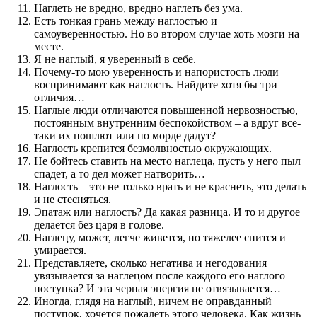
Наглеть не вредно, вредно наглеть без ума.
Есть тонкая грань между наглостью и
самоуверенностью. Но во втором случае хоть мозги на
месте.
Я не наглый, я уверенный в себе.
Почему-то мою уверенность и напористость люди
воспринимают как наглость. Найдите хотя бы три
отличия…
Наглые люди отличаются повышенной нервозностью,
постоянным внутренним беспокойством – а вдруг все-
таки их пошлют или по морде дадут?
Наглость крепится безмолвностью окружающих.
Не бойтесь ставить на место наглеца, пусть у него пыл
спадет, а то дел может натворить…
Наглость – это не только врать и не краснеть, это делать
и не стесняться.
Эпатаж или наглость? Да какая разница. И то и другое
делается без царя в голове.
Наглецу, может, легче живется, но тяжелее спится и
умирается.
Представляете, сколько негатива и негодования
увязывается за наглецом после каждого его наглого
поступка? И эта черная энергия не отвязывается…
Иногда, глядя на наглый, ничем не оправданный
поступок, хочется пожалеть этого человека. Как жизнь