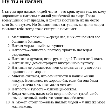
Ну ты и наглец
Статусы про наглых людей часто – это крик души тех, по кому
«прошлись» наглецы с милой улыбочкой на лице. Тогда
возмущению нет предела, и хочется поставить их на место
хотя бы статусом. Но бывают иные ситуации, когда наглецом
считают тебя, тогда тоже статус не помешает:
Мальчиши-плохиши – среди нас, и их становится все
больше и больше…
Наглая морда – эмблема тупости.
Наглость – свинство, поэтому хрюкать наглецам
разрешено.
Наглеют и думают, все с рук сойдет? Такого не бывает.
Наглый вид демонстрирует внутреннюю пустоту.
Наглыми не рождаются, ими становятся те, у кого нет
принципов и морали.
Многие считают, что без наглости в нашей жизни
никуда. Возможно, но хорошо бы, если бы она была
подкреплена хоть какими-то мозгами.
Наглость и тупость – близнецы-сестры.
Когда человек нагло себя ведет, либо он тупой, либо
отмороженный, либо это защитная оболочка.
А, может, стоит пожалеть наглых людей – у них же море
комплексов.