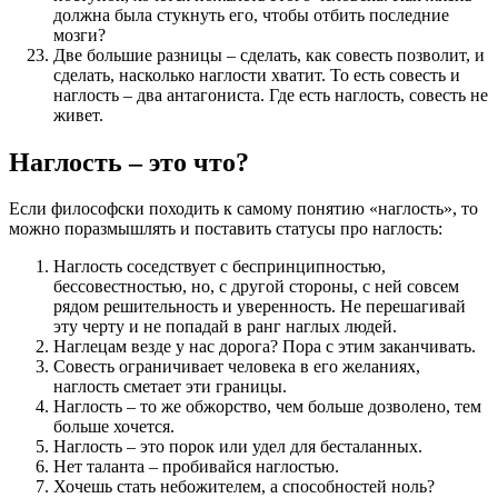
должна была стукнуть его, чтобы отбить последние
мозги?
Две большие разницы – сделать, как совесть позволит, и
сделать, насколько наглости хватит. То есть совесть и
наглость – два антагониста. Где есть наглость, совесть не
живет.
Наглость – это что?
Если философски походить к самому понятию «наглость», то
можно поразмышлять и поставить статусы про наглость:
Наглость соседствует с беспринципностью,
бессовестностью, но, с другой стороны, с ней совсем
рядом решительность и уверенность. Не перешагивай
эту черту и не попадай в ранг наглых людей.
Наглецам везде у нас дорога? Пора с этим заканчивать.
Совесть ограничивает человека в его желаниях,
наглость сметает эти границы.
Наглость – то же обжорство, чем больше дозволено, тем
больше хочется.
Наглость – это порок или удел для бесталанных.
Нет таланта – пробивайся наглостью.
Хочешь стать небожителем, а способностей ноль?