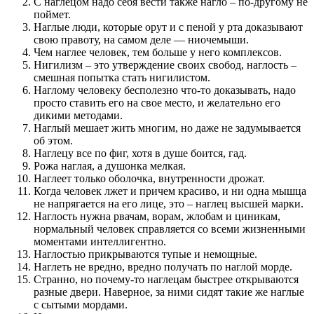
С наглецом надо себя вести также нагло – по-другому не
поймет.
Наглые люди, которые орут и с пеной у рта доказывают
свою правоту, на самом деле — ниочемыши.
Чем наглее человек, тем больше у него комплексов.
Нигилизм – это утверждение своих свобод, наглость –
смешная попытка стать нигилистом.
Наглому человеку бесполезно что-то доказывать, надо
просто ставить его на свое место, и желательно его
дикими методами.
Наглый мешает жить многим, но даже не задумывается
об этом.
Наглецу все по фиг, хотя в душе боится, гад.
Рожа наглая, а душонка мелкая.
Наглеет только оболочка, внутренности дрожат.
Когда человек лжет и причем красиво, и ни одна мышца
не напрягается на его лице, это – наглец высшей марки.
Наглость нужна рвачам, ворам, жлобам и циникам,
нормальный человек справляется со всеми жизненными
моментами интеллигентно.
Наглостью прикрываются тупые и немощные.
Наглеть не вредно, вредно получать по наглой морде.
Странно, но почему-то наглецам быстрее открываются
разные двери. Наверное, за ними сидят такие же наглые
с сытыми мордами.