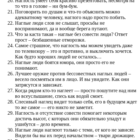
Наглость умеет себя красиво презентовать, несмотря на
то что в голове – ни бум-бум.
Поговорить по душам и что-то объяснить можно
адекватному человеку, наглого надо просто побить.
Наглые люди слов не слышат, просьбы не
воспринимают, да и вообще берега путают.
Что за каста такая – наглые без совести люди? Ответ
прост – безбашенные отморозки.
Самое страшное, что наглость мы можем увидеть даже
по телевизору – это и противно, и выключить хочется.
Как будто хороших людей не осталось…
Наглые люди боятся юмора, они просто его не
понимают.
Лучшее оружие против бессовестных наглых людей –
весело посмеяться им в лицо. И вы увидите. Как они
затрясутся и завизжат.
Когда рядом кто-то наглеет — просто пошутите над ним
во всеуслышание, спесь как водой смоет.
Спесивый наглец видит только себя, его в будущем ждет
то же самое — его никто не заметит.
Наглость и отсутствие совести помогает некоторым
достичь высот, с которых они обязательно упадут и
ушибутся – дело времени.
Наглые люди наглеют только с теми, от кого не зависят.
Видели бы вы их перед начальством – твари дрожащие.