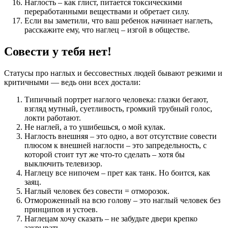
Наглость – как глист, питается токсическими
переработанными веществами и обретает силу.
Если вы заметили, что ваш ребенок начинает наглеть,
расскажите ему, что наглец – изгой в обществе.
Совести у тебя нет!
Статусы про наглых и бессовестных людей бывают резкими и
критичными — ведь они всех достали:
Типичный портрет наглого человека: глазки бегают,
взгляд мутный, суетливость, громкий трубный голос,
локти работают.
Не наглей, а то ушибешься, о мой кулак.
Наглость внешняя – это одно, а вот отсутствие совести
плюсом к внешней наглости – это запредельность, с
которой стоит тут же что-то сделать – хотя бы
выключить телевизор.
Наглецу все нипочем – прет как танк. Но боится, как
заяц.
Наглый человек без совести = отморозок.
Отмороженный на всю голову – это наглый человек без
принципов и устоев.
Наглецам хочу сказать – не забудьте двери крепко
закрывать.