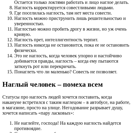
Остается только локтями работать и лицо наглое делать.
Наглость корректируется совестливыми людьми.
Где поселилась наглость, там нет места совести.
Наглость можно приструнить лишь решительностью и
уверенностью.
Наглостью можно пробить дрогу в жизни, но уж очень
кривую.
Наглость прет, интеллигентность терпит.
Наглость никогда не остановится, пока ее не остановить
физически.
Это не наглость, когда человек упорно и настойчиво
добивается правды, наглость – когда ему пытаются
заткнуть рот или перекричать.
Понаглеть что ли маленько? Совесть не позволяет.
Наглый человек – помеха всем
Статусы про наглость людей хочется поставить, когда
накануне встретился с таким наглецом – в автобусе, на работе,
в магазине, просто на улице. Негодование разрывает душу,
хочется написать «пару ласковых»:
Не наглейте, господа! На каждую наглость найдется
противоядие.