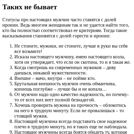
Таких не бывает
Статусы про настоящих мужчин часто ставятся с долей
иронии. Ведь многим женщинам так и не удается найти того,
кто бы полностью соответствовал ее критериям. Тогда такие
высказывания становятся с долей горести и иронии:
Не стоните, мужики, не стоните, лучше в руки вы себя
все возьмите!
Искала настоящего мужчину, имею настоящего козла,
хотя он утверждает, что если он скотина, то и я такая же.
Когда смотришь на современных мужиков – диву
даешься, никакой мужественности.
Внешне – мачо, внутри – не пойми кто.
Брутальная внешность мужчин очень обманчива,
копнешь поглубже – лучше бы и не копала…
От мужчин надо одно качество надежность, но почему-
то от всех них веет полной безнадегой.
Хочешь проверить мужика на прочность – облокотись
на него в трудную минуту. Если не провалишься – то
стоящий мужик.
Настоящий мужчина всегда подставить свое надежное
плечо в трудную минуту, но я таких еще не наблюдала.
Настоящие мужчины всегда боятся обидеть ту, которая