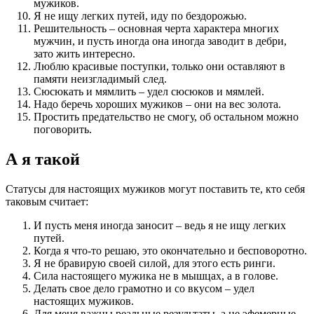
мужиков.
Я не ищу легких путей, иду по бездорожью.
Решительность – основная черта характера многих
мужчин, и пусть иногда она иногда заводит в дебри,
зато жить интересно.
Люблю красивые поступки, только они оставляют в
памяти неизгладимый след.
Сюсюкать и мямлить – удел сюсюков и мямлей.
Надо беречь хороших мужиков – они на вес золота.
Простить предательство не смогу, об остальном можно
поговорить.
А я такой
Статусы для настоящих мужиков могут поставить те, кто себя
таковым считает:
И пусть меня иногда заносит – ведь я не ищу легких
путей.
Когда я что-то решаю, это окончательно и бесповоротно.
Я не бравирую своей силой, для этого есть ринги.
Сила настоящего мужика не в мышцах, а в голове.
Делать свое дело грамотно и со вкусом – удел
настоящих мужиков.
Для меня важны реальные результаты, а не эфемерные