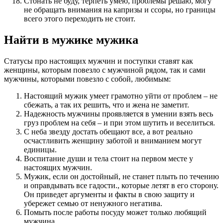
Стонать не буду, терпеть умею, проблемы решаю, могу
не обращать внимания на капризы и ссоры, но границы
всего этого переходить не стоит.
Найти в мужике мужика
Статусы про настоящих мужчин и поступки ставят как
женщины, которым повезло с мужчиной рядом, так и сами
мужчины, которыми повезло с собой, любимым:
Настоящий мужик умеет грамотно уйти от проблем – не
сбежать, а так их решить, что и жена не заметит.
Надежность мужчины проявляется в умении взять весь
груз проблем на себя – и при этом шутить и веселиться.
С неба звезду достать обещают все, а вот реально
осчастливить женщину заботой и вниманием могут
единицы.
Воспитание души и тела стоит на первом месте у
настоящих мужчин.
Мужик, если он достойный, не станет плыть по течению
и оправдывать все гадости., которые летят в его сторону.
Он приведет аргументы и факты в свою защиту и
убережет семью от ненужного негатива.
Помыть после работы посуду может только любящий
мужчина.