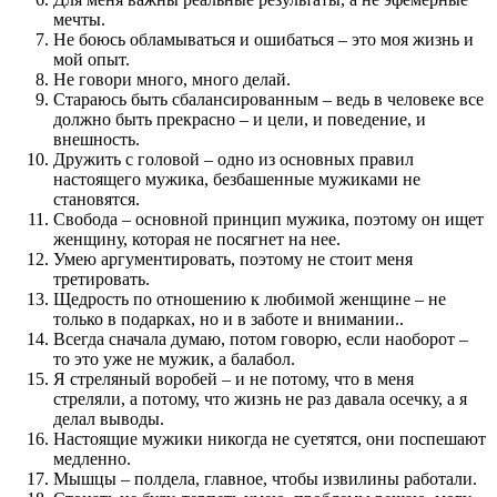
мечты.
Не боюсь обламываться и ошибаться – это моя жизнь и
мой опыт.
Не говори много, много делай.
Стараюсь быть сбалансированным – ведь в человеке все
должно быть прекрасно – и цели, и поведение, и
внешность.
Дружить с головой – одно из основных правил
настоящего мужика, безбашенные мужиками не
становятся.
Свобода – основной принцип мужика, поэтому он ищет
женщину, которая не посягнет на нее.
Умею аргументировать, поэтому не стоит меня
третировать.
Щедрость по отношению к любимой женщине – не
только в подарках, но и в заботе и внимании..
Всегда сначала думаю, потом говорю, если наоборот –
то это уже не мужик, а балабол.
Я стреляный воробей – и не потому, что в меня
стреляли, а потому, что жизнь не раз давала осечку, а я
делал выводы.
Настоящие мужики никогда не суетятся, они поспешают
медленно.
Мышцы – полдела, главное, чтобы извилины работали.