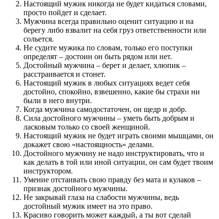
Настоящий мужик никогда не будет кидаться словами,
просто пойдет и сделает.
Мужчина всегда правильно оценит ситуацию и на
берегу либо взвалит на себя груз ответственности или
сольется.
Не судите мужика по словам, только его поступки
определят – достоин он быть рядом или нет.
Достойный мужчина – берет и делает, хлюпик –
расстраивается и стонет.
Настоящий мужик в любых ситуациях ведет себя
достойно, спокойно, взвешенно, какие бы страхи ни
были в него внутри.
Когда мужчина самодостаточен, он щедр и добр.
Сила достойного мужчины – уметь быть добрым и
ласковым только со своей женщиной.
Настоящий мужик не будет играть своими мышцами, он
докажет свою «настоящность» делами.
Достойного мужчину не надо инструктировать, что и
как делать в той или иной ситуации, он сам будет твоим
инструктором.
Умение отстаивать свою правду без мата и кулаков –
признак достойного мужчины.
Не закрывай глаза на слабости мужчины, ведь
достойный мужик имеет на это право.
Красиво говорить может каждый, а ты вот сделай