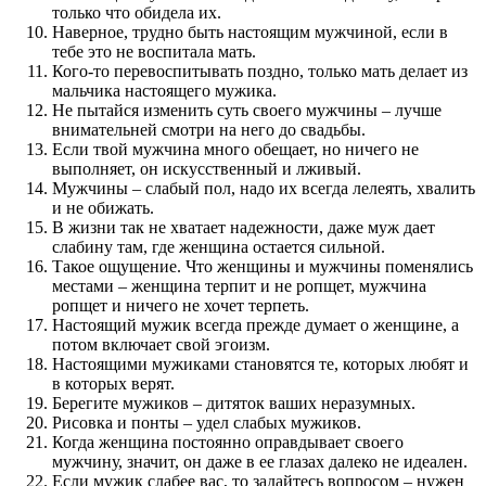
только что обидела их.
Наверное, трудно быть настоящим мужчиной, если в
тебе это не воспитала мать.
Кого-то перевоспитывать поздно, только мать делает из
мальчика настоящего мужика.
Не пытайся изменить суть своего мужчины – лучше
внимательней смотри на него до свадьбы.
Если твой мужчина много обещает, но ничего не
выполняет, он искусственный и лживый.
Мужчины – слабый пол, надо их всегда лелеять, хвалить
и не обижать.
В жизни так не хватает надежности, даже муж дает
слабину там, где женщина остается сильной.
Такое ощущение. Что женщины и мужчины поменялись
местами – женщина терпит и не ропщет, мужчина
ропщет и ничего не хочет терпеть.
Настоящий мужик всегда прежде думает о женщине, а
потом включает свой эгоизм.
Настоящими мужиками становятся те, которых любят и
в которых верят.
Берегите мужиков – дитяток ваших неразумных.
Рисовка и понты – удел слабых мужиков.
Когда женщина постоянно оправдывает своего
мужчину, значит, он даже в ее глазах далеко не идеален.
Если мужик слабее вас, то задайтесь вопросом – нужен