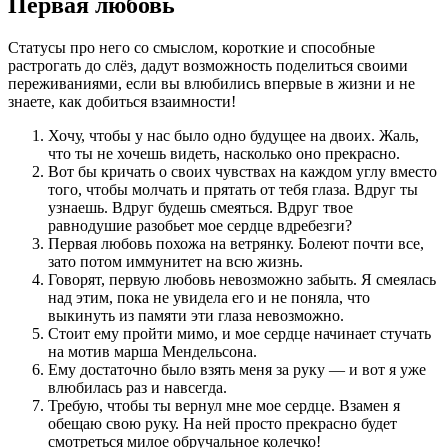
Первая любовь
Статусы про него со смыслом, короткие и способные
растрогать до слёз, дадут возможность поделиться своими
переживаниями, если вы влюбились впервые в жизни и не
знаете, как добиться взаимности!
Хочу, чтобы у нас было одно будущее на двоих. Жаль,
что ты не хочешь видеть, насколько оно прекрасно.
Вот бы кричать о своих чувствах на каждом углу вместо
того, чтобы молчать и прятать от тебя глаза. Вдруг ты
узнаешь. Вдруг будешь смеяться. Вдруг твое
равнодушие разобьет мое сердце вдребезги?
Первая любовь похожа на ветрянку. Болеют почти все,
зато потом иммунитет на всю жизнь.
Говорят, первую любовь невозможно забыть. Я смеялась
над этим, пока не увидела его и не поняла, что
выкинуть из памяти эти глаза невозможно.
Стоит ему пройти мимо, и мое сердце начинает стучать
на мотив марша Мендельсона.
Ему достаточно было взять меня за руку — и вот я уже
влюбилась раз и навсегда.
Требую, чтобы ты вернул мне мое сердце. Взамен я
обещаю свою руку. На ней просто прекрасно будет
смотреться милое обручальное колечко!