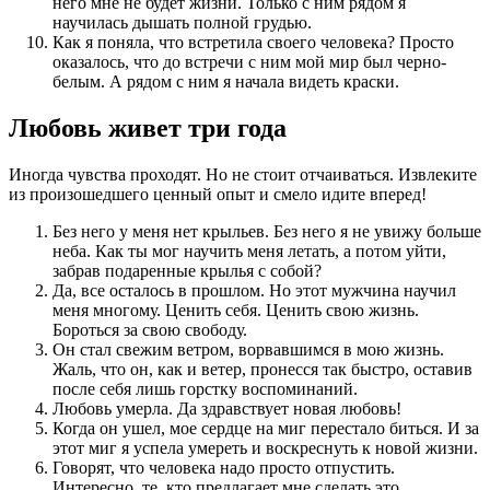
него мне не будет жизни. Только с ним рядом я
научилась дышать полной грудью.
Как я поняла, что встретила своего человека? Просто
оказалось, что до встречи с ним мой мир был черно-
белым. А рядом с ним я начала видеть краски.
Любовь живет три года
Иногда чувства проходят. Но не стоит отчаиваться. Извлеките
из произошедшего ценный опыт и смело идите вперед!
Без него у меня нет крыльев. Без него я не увижу больше
неба. Как ты мог научить меня летать, а потом уйти,
забрав подаренные крылья с собой?
Да, все осталось в прошлом. Но этот мужчина научил
меня многому. Ценить себя. Ценить свою жизнь.
Бороться за свою свободу.
Он стал свежим ветром, ворвавшимся в мою жизнь.
Жаль, что он, как и ветер, пронесся так быстро, оставив
после себя лишь горстку воспоминаний.
Любовь умерла. Да здравствует новая любовь!
Когда он ушел, мое сердце на миг перестало биться. И за
этот миг я успела умереть и воскреснуть к новой жизни.
Говорят, что человека надо просто отпустить.
Интересно, те, кто предлагает мне сделать это,