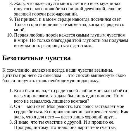
Жаль, что даже спустя много лет я во всех мужчинах
ищу того, кого полюбила наивной девчонкой, еще не
знавшей горечи разочарований.
Ты пришел, и в моем сердце навсегда поселился свет.
Только горит он лишь в те моменты, когда ты рядом со
мной.
Первая любовь порой кажется самым глупым чувством
в мире. Но только благодаря этой глупости мы получаем
возможность распрощаться с детством.
Безответные чувства
К сожалению, далеко не всегда наши чувства взаимны.
Цитаты про него со смыслом — это способ выплеснуть свою
боль и получить столь необходимую поддержку.
Если бы я знала, что ради твоей любви мне надо обойти
весь мир пешком, я задала бы лишь один вопрос. Ни у
кого не завалялось лишнего компаса?
Он — мой свет. Моя радость. Его голос заставляет мое
сердце биться. Его прикосновение воскрешает меня. Как
жаль, что я для него — всего лишь хороший друг…
Я знаю, что ты счастлив с другой. И я прощаю ее.
Прощаю, потому что знаю: она дарит тебе счастье,