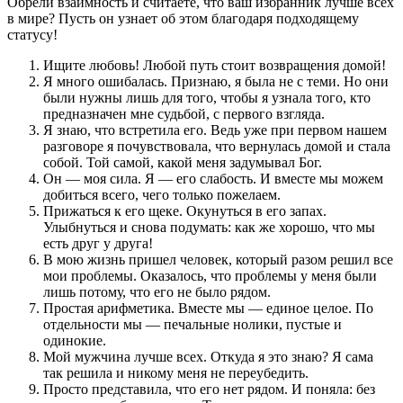
Обрели взаимность и считаете, что ваш избранник лучше всех
в мире? Пусть он узнает об этом благодаря подходящему
статусу!
Ищите любовь! Любой путь стоит возвращения домой!
Я много ошибалась. Признаю, я была не с теми. Но они
были нужны лишь для того, чтобы я узнала того, кто
предназначен мне судьбой, с первого взгляда.
Я знаю, что встретила его. Ведь уже при первом нашем
разговоре я почувствовала, что вернулась домой и стала
собой. Той самой, какой меня задумывал Бог.
Он — моя сила. Я — его слабость. И вместе мы можем
добиться всего, чего только пожелаем.
Прижаться к его щеке. Окунуться в его запах.
Улыбнуться и снова подумать: как же хорошо, что мы
есть друг у друга!
В мою жизнь пришел человек, который разом решил все
мои проблемы. Оказалось, что проблемы у меня были
лишь потому, что его не было рядом.
Простая арифметика. Вместе мы — единое целое. По
отдельности мы — печальные нолики, пустые и
одинокие.
Мой мужчина лучше всех. Откуда я это знаю? Я сама
так решила и никому меня не переубедить.
Просто представила, что его нет рядом. И поняла: без