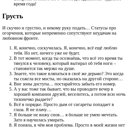
время года!
Грусть
И скучно и грустно, и некому руку подать… Статусы про
огорчения, которые непременно сопутствуют неудачам на
любовном фронте.
Я, конечно, соскучилась. Я, конечно, всё ещё люблю
тебя. Но нет, ничего уже не будет.
В тот момент, когда ты осознаёшь, что всё это время ты
тянулся к человеку, который вытирал об тебя ноги –
становится так мерзко на душе.
Знаете, что такое вляпаться в своё же дерьмо? Это когда
ты сожгла все мосты, но оказалась на другой стороне…
Вне зоны доступа… постарайтесь забыть его номер.
А у вас тоже так бывает, что вы проводите вечер в
хорошей компании друзей, веселитесь, а потом всю ночь
тихонечко рыдаете?
Всё в порядке. Просто дым от сигареты попадает в
глаза. Я не плачу…
Я больше не вижу снов… я больше не умею мечтать.
Зато я научилась умирать.
Я поняла, в чём моя проблема. Просто в моей жизни нет