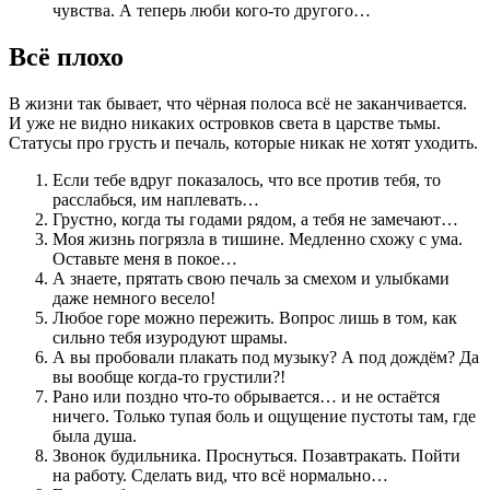
чувства. А теперь люби кого-то другого…
Всё плохо
В жизни так бывает, что чёрная полоса всё не заканчивается.
И уже не видно никаких островков света в царстве тьмы.
Статусы про грусть и печаль, которые никак не хотят уходить.
Если тебе вдруг показалось, что все против тебя, то
расслабься, им наплевать…
Грустно, когда ты годами рядом, а тебя не замечают…
Моя жизнь погрязла в тишине. Медленно схожу с ума.
Оставьте меня в покое…
А знаете, прятать свою печаль за смехом и улыбками
даже немного весело!
Любое горе можно пережить. Вопрос лишь в том, как
сильно тебя изуродуют шрамы.
А вы пробовали плакать под музыку? А под дождём? Да
вы вообще когда-то грустили?!
Рано или поздно что-то обрывается… и не остаётся
ничего. Только тупая боль и ощущение пустоты там, где
была душа.
Звонок будильника. Проснуться. Позавтракать. Пойти
на работу. Сделать вид, что всё нормально…