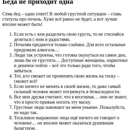
Беда не приходит одна
Семь бед – один ответ! В любой грустной ситуации – ставь
статусы про печаль. Хуже всё равно не будет, а вот лучше
вполне может быть!
Если есть с кем разделить свою грусть, то не стесняйся
делиться с ним и радостями.
Печалям предаются только слабаки. Для всех остальные
придумали алкоголь…
Люди так устроены, что готовы окунуться на самое дно,
лишь бы не грустить… Доступные женщины, наркотики
и дешевое пойло – всё это только ради того, чтобы
забыться.
Тот, кто сможет не променять свою жизнь на тоску –
сможет всё!
Если ничего не менять в своей жизни, то даже самый
сильный человек может погрязнуть в безысходности.
Все мои друзья считают, что я весельчак… они не знают,
что я просто привык носить эту маску.
Грустные люди навевают на меня уныние. Пожалуйста,
не надо так.
Тоскливое выражение лица ещё ничего не говорит о
человеке… он вполне может оказаться душевным
балагуром.