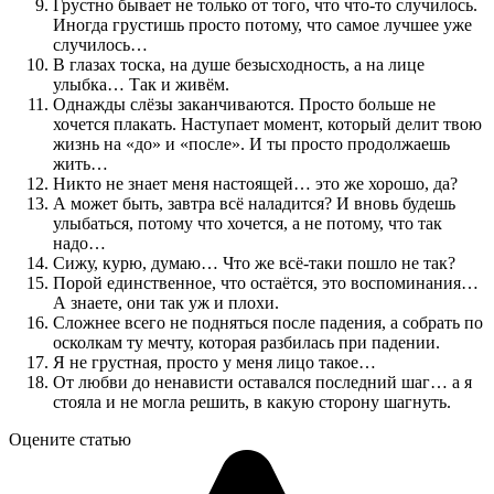
Грустно бывает не только от того, что что-то случилось.
Иногда грустишь просто потому, что самое лучшее уже
случилось…
В глазах тоска, на душе безысходность, а на лице
улыбка… Так и живём.
Однажды слёзы заканчиваются. Просто больше не
хочется плакать. Наступает момент, который делит твою
жизнь на «до» и «после». И ты просто продолжаешь
жить…
Никто не знает меня настоящей… это же хорошо, да?
А может быть, завтра всё наладится? И вновь будешь
улыбаться, потому что хочется, а не потому, что так
надо…
Сижу, курю, думаю… Что же всё-таки пошло не так?
Порой единственное, что остаётся, это воспоминания…
А знаете, они так уж и плохи.
Сложнее всего не подняться после падения, а собрать по
осколкам ту мечту, которая разбилась при падении.
Я не грустная, просто у меня лицо такое…
От любви до ненависти оставался последний шаг… а я
стояла и не могла решить, в какую сторону шагнуть.
Оцените статью