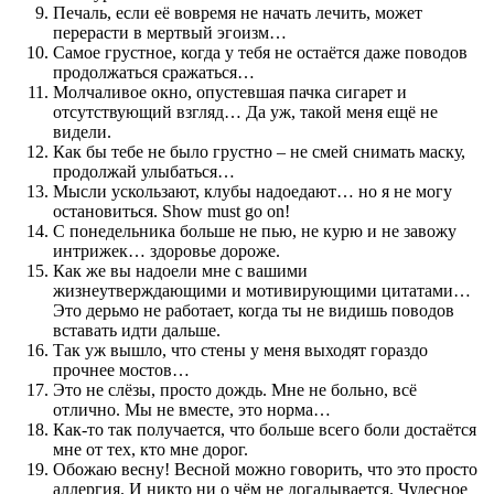
Печаль, если её вовремя не начать лечить, может
перерасти в мертвый эгоизм…
Самое грустное, когда у тебя не остаётся даже поводов
продолжаться сражаться…
Молчаливое окно, опустевшая пачка сигарет и
отсутствующий взгляд… Да уж, такой меня ещё не
видели.
Как бы тебе не было грустно – не смей снимать маску,
продолжай улыбаться…
Мысли ускользают, клубы надоедают… но я не могу
остановиться. Show must go on!
С понедельника больше не пью, не курю и не завожу
интрижек… здоровье дороже.
Как же вы надоели мне с вашими
жизнеутверждающими и мотивирующими цитатами…
Это дерьмо не работает, когда ты не видишь поводов
вставать идти дальше.
Так уж вышло, что стены у меня выходят гораздо
прочнее мостов…
Это не слёзы, просто дождь. Мне не больно, всё
отлично. Мы не вместе, это норма…
Как-то так получается, что больше всего боли достаётся
мне от тех, кто мне дорог.
Обожаю весну! Весной можно говорить, что это просто
аллергия. И никто ни о чём не догадывается. Чудесное