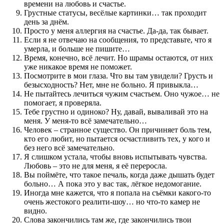
времени на любовь и счастье.
Грустные статусы, весёлые картинки… так проходит
день за днём.
Просто у меня аллергия на счастье. Да-да, так бывает.
Если я не отвечаю на сообщения, то представьте, что я
умерла, и больше не пишите…
Время, конечно, всё лечит. Но шрамы остаются, от них
уже никакое время не поможет.
Посмотрите в мои глаза. Что вы там увидели? Грусть и
безысходность? Нет, мне не больно. Я привыкла…
Не пытайтесь лечиться чужим счастьем. Оно чужое… не
помогает, я проверяла.
Тебе грустно и одиноко? Ну, давай, вываливай это на
меня. У меня-то всё замечательно…
Человек – странное существо. Он причиняет боль тем,
кто его любит, но пытается осчастливить тех, у кого и
без него всё замечательно.
Я слишком устала, чтобы вновь испытывать чувства.
Любовь – это не для меня, я её переросла.
Вы поймёте, что такое печаль, когда даже дышать будет
больно… А пока это у вас так, лёгкое недомогание.
Иногда мне кажется, что я попала на съёмки какого-то
очень жестокого реалити-шоу… но что-то камер не
видно.
Слова закончились там же, где закончились твои