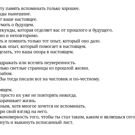
ту память вспоминать только хорошее.
годы нынешние.
т ваше настоящее.
мать о будущем.
екунды, которая отделяет вас от прошлого и будущего.
но и неповторимо.
ь и помнить только тот опыт, который оно дало.
как опыт, который помогает в настоящем.
елать, это ваша опора в настоящем.
дражать или вселять неуверенность.
олько светлые страницы из прошлой жизни.
рабом.
ы тогда писали все на чистовик и по-честному.
оящем.
просто их уже не повторять никогда.
корачивает жизнь.
ным, хотя многое хочется не вспоминать.
и свой взгляд на него.
акономерность того, чтобы ты стал таким, каким и являешься сего
ркнуть и выкинуть исписанный лист.