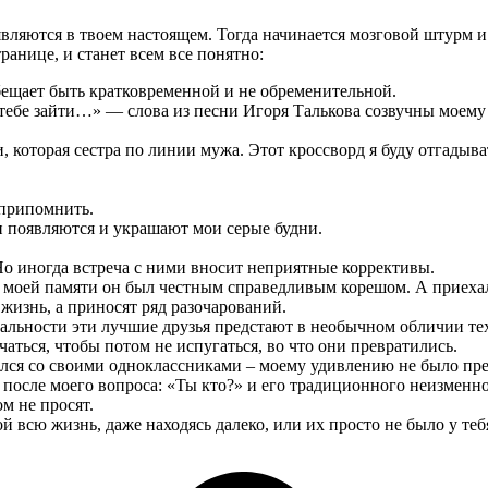
вляются в твоем настоящем. Тогда начинается мозговой штурм и 
анице, и станет всем все понятно:
обещает быть кратковременной и не обременительной.
к тебе зайти…» — слова из песни Игоря Талькова созвучны моем
 которая сестра по линии мужа. Этот кроссворд я буду отгадыва
 припомнить.
ни появляются и украшают мои серые будни.
Но иногда встреча с ними вносит неприятные коррективы.
 моей памяти он был честным справедливым корешом. А приехал
изнь, а приносят ряд разочарований.
еальности эти лучшие друзья предстают в необычном обличии тех,
чаться, чтобы потом не испугаться, во что они превратились.
ился со своими одноклассниками – моему удивлению не было пре
 после моего вопроса: «Ты кто?» и его традиционного неизменно
м не просят.
 всю жизнь, даже находясь далеко, или их просто не было у теб