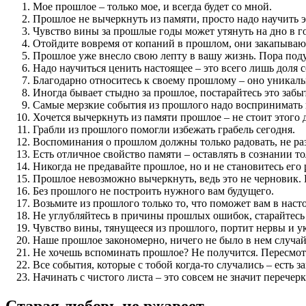
Мое прошлое – только мое, и всегда будет со мной.
Прошлое не вычеркнуть из памяти, просто надо научить э
Чувство вины за прошлые годы может утянуть на дно в 
Отойдите вовремя от копаний в прошлом, они закапываю
Прошлое уже внесло свою лепту в вашу жизнь. Пора поду
Надо научиться ценить настоящее – это всего лишь доля с
Благодарно относитесь к своему прошлому – оно уникаль
Иногда бывает стыдно за прошлое, постарайтесь это забыт
Самые мерзкие события из прошлого надо воспринимать 
Хочется вычеркнуть из памяти прошлое – не стоит этого д
Грабли из прошлого помогли избежать грабель сегодня.
Воспоминания о прошлом должны только радовать, не раз
Есть отличное свойство памяти – оставлять в сознании т
Никогда не предавайте прошлое, но и не становитесь его 
Прошлое невозможно вычеркнуть, ведь это не черновик. В
Без прошлого не построить нужного вам будущего.
Возьмите из прошлого только то, что поможет вам в наст
Не углубляйтесь в причины прошлых ошибок, старайтесь 
Чувство вины, тянущееся из прошлого, портит нервы и у
Наше прошлое закономерно, ничего не было в нем случай
Не хочешь вспоминать прошлое? Не получится. Пересмотр
Все события, которые с тобой когда-то случались – есть з
Начинать с чистого листа – это совсем не значит перече
Старая любовь не ржавеет