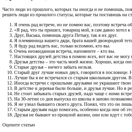
Часто люди из прошлого, которых ты иногда и не помнишь, поя
решить люди из прошлого статусы, которые ты поставишь на стр
Я очень рад встрече, но не помню вас, поэтому встреча 
«Я рад, что ты пришел, товарищ мой, я сам давно хотел 
Друг, Васька, помнишь друга Петьку, так я их друг.
Я племянница вашего дяди, брата вашей двоюродной тети,
Я буду рад видеть вас, только вспомню, кто вы.
Очень неожиданная встреча, напомните – кто вы.
Настоящих друзей детства я помню всех, вот вас не могу
Друзья детства – это часть моей жизни. Хорошо, когда о
Старые друзья – ничего забыть нельзя.
Старый друг лучше новых двух, говорится в пословице. 
Лучше бы я не встречался со старым школьным другом. В
Иногда встречи с прошлыми друзьями не украшают твою ж
В детстве и деревья были больше, и друзья лучше. Но в р
Не стоит забывать старых друзей, надо чаще с ними встре
На 30-летии со дня выпуска из школы я заново познаком
Я не узнал бывшего своего друга. Понял, что это он лишь
Старым друзьям надо помогать, особенно когда они об это
Друзья не бывают из прошлой жизни, они или идут с тобой
Оцените статью