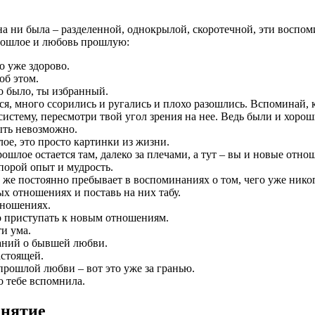
а ни была – разделенной, однокрылой, скоротечной, эти воспом
прошлое и любовь прошлую:
о уже здорово.
об этом.
о было, ты избранный.
ся, много ссорились и ругались и плохо разошлись. Вспоминай, 
истему, пересмотри твой угол зрения на нее. Ведь были и хор
ыть невозможно.
ое, это просто картинки из жизни.
шлое остается там, далеко за плечами, а тут – вы и новые отно
порой опыт и мудрость.
 же постоянно пребывает в воспоминаниях о том, чего уже никог
 отношениях и поставь на них табу.
тношениях.
о приступать к новым отношениям.
и ума.
аний о бывшей любви.
астоящей.
прошлой любви – вот это уже за гранью.
о тебе вспомнила.
анятие