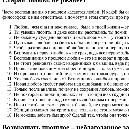
Часто воспоминания о прошлом касаются любви. И какой бы он
философски к ним относиться, а помогут в этом статусы про 
Любовь, чем она ни закончилась, была в твоей жизни – эт
Ты умеешь любить, и даже если вы расстались, ты помни 
Не каждому суждено любить и быть любимым – у тебя эт
Пусть ваша любовь разбилась о быт, вы перестали общать
Чтобы разговоры о прошлой любви не портили нервную с
Вспомнить первую любовь – не грех, ведь все первое заб
Воспоминания о прошлой любви – это не возврат в прошл
Не стоит ревновать своих избранников к бывшим, ведь про
Прошлая любовь помогла обрести новую – только уже с о
Из прошлых отношений не делает вывод только дурак, он
Хочешь быть счастливым? Вспомни все ошибки в прошлых
Новая любовь требует работы над ошибками в бывших о
Только после анализа, почему не сохранил любовь, можн
Не повторяй ошибки прошлых лет – это признак скудност
В новые отношения надо входить свободным от пережив
Пока не избавился от чувств к бывшей, не пудри мозги н
Женщина сможет вытерпеть все, только не стоны мужа о 
Не можешь забыть бывшую? Сделай так, чтобы она тоже 
Возвращать прошлое – неблагодарное з