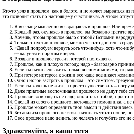
Кто-то увяз в прошлом, как в болоте, и не может вырваться из
это позволит стать по-настоящему счастливым. А чтобы отпусти
Я все чаще мысленно возвращаюсь в прошлое. Или времен
Каждый раз, окунаясь в прошлое, вы бездарно тратите вр
Хочешь, чтобы прошлое было с тобой? Вспомни народную
Только отпустив прошлое, можно чего-то достичь в гряд
«Давай попробуем вернуть хоть что-нибудь, хоть что-нибу
ее валунам и порогам вперед.
Возврат в прошлое грозит потерей настоящего.
Прошлое, как и плохую погоду, надо «благодарно принима
Если ты начинаешь жить только воспоминаниями, то рядом
При потере интереса к жизни все чаще возникает желани
Одной ногой застрять в прошлом – это симптом, требую
Если ты хочешь не жить, а просто существовать – погруз
Даже приятные воспоминания прошлого не дадут тебе сти
Прошлое возвращать не надо, оно и так с тобой, просто т
Сделай из своего прошлого настоящего помощника, а не 
Прошлое может определить твои мысли и действия здесь 
Без анализа прошлого не стоит начинать что-то новое, но 
Свое прошлое надо ценить, но лелеять и голубить его не 
Здравствуйте, я ваша тетя