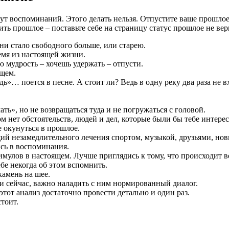
 пут воспоминаний. Этого делать нельзя. Отпустите ваше прошлое
ть прошлое – поставьте себе на страницу статус прошлое не вер
и стало свободного больше, или старею.
емя из настоящей жизни.
 мудрость – хочешь удержать – отпусти.
ущем.
дь»… поется в песне. А стоит ли? Ведь в одну реку два раза не в
ть», но не возвращаться туда и не погружаться с головой.
 нет обстоятельств, людей и дел, которые были бы тебе интере
е окунуться в прошлое.
щий незамедлительного лечения спортом, музыкой, друзьями, н
ись в воспоминания.
мулов в настоящем. Лучше приглядись к тому, что происходит в
ебе некогда об этом вспомнить.
камень на шее.
и сейчас, важно наладить с ним нормированный диалог.
этот анализ достаточно провести детально и один раз.
стоит.