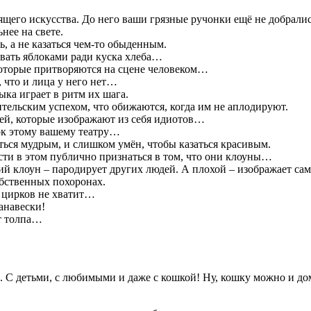
щего искусства. До него ваши грязные ручонки ещё не добралис
нее на свете.
, а не казаться чем-то обыденным.
вать яблоками ради куска хлеба…
которые притворяются на сцене человеком…
, что и лица у него нет…
ка играет в ритм их шага.
тельским успехом, что обижаются, когда им не аплодируют.
дей, которые изображают из себя идиотов…
рк этому вашему театру…
ться мудрым, и слишком умён, чтобы казаться красивым.
сти в этом публично признаться в том, что они клоуны…
й клоун – пародирует других людей. А плохой – изображает са
обственных похоронах.
о цирков не хватит…
анавески!
ет толпа…
о. С детьми, с любимыми и даже с кошкой! Ну, кошку можно и до