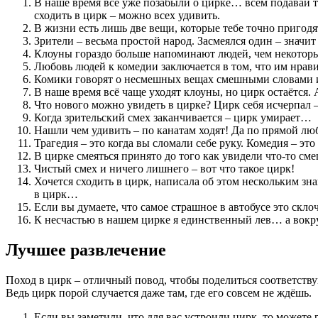
В наше время все уже позабыли о цирке… всем подавай т
сходить в цирк – можно всех удивить.
В жизни есть лишь две вещи, которые тебе точно пригодя
Зрители – весьма простой народ. Засмеялся один – значи
Клоуны гораздо больше напоминают людей, чем некото
Любовь людей к комедии заключается в том, что им нрави
Комики говорят о несмешных вещах смешными словами и 
В наше время всё чаще уходят клоуны, но цирк остаётся.
Что нового можно увидеть в цирке? Цирк себя исчерпал –
Когда зрительский смех заканчивается – цирк умирает…
Нашли чем удивить – по канатам ходят! Да по прямой л
Трагедия – это когда вы сломали себе руку. Комедия – эт
В цирке смеяться принято до того как увидели что-то сме
Чистый смех и ничего лишнего – вот что такое цирк!
Хочется сходить в цирк, написала об этом нескольким з
в цирк…
Если вы думаете, что самое страшное в автобусе это скло
К несчастью в нашем цирке я единственный лев… а вокр
Лучшее развлечение
Поход в цирк – отличный повод, чтобы поделиться соответству
Ведь цирк порой случается даже там, где его совсем не ждёшь.
Если вы заметили, что для вас устроили цирк, то можете р