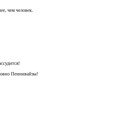
ее, чем человек.
ассудится!
оловно Пеннивайзы!