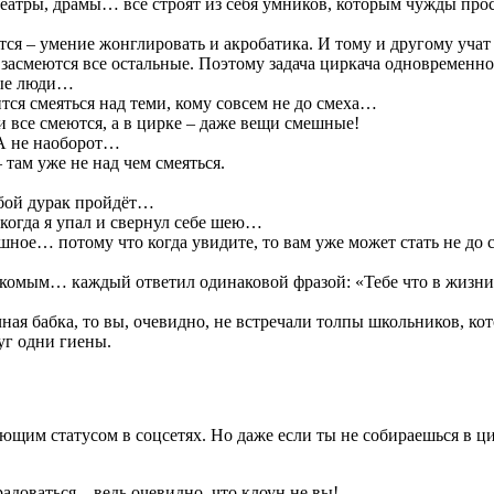
еатры, драмы… все строят из себя умников, которым чужды прос
тся – умение жонглировать и акробатика. И тому и другому учат 
т засмеются все остальные. Поэтому задача циркача одновременн
рые люди…
тся смеяться над теми, кому совсем не до смеха…
все смеются, а в цирке – даже вещи смешные!
 А не наоборот…
 там уже не над чем смеяться.
юбой дурак пройдёт…
о когда я упал и свернул себе шею…
шное… потому что когда увидите, то вам уже может стать не до 
накомым… каждый ответил одинаковой фразой: «Тебе что в жизни
чная бабка, то вы, очевидно, не встречали толпы школьников, к
уг одни гиены.
ющим статусом в соцсетях. Но даже если ты не собираешься в ци
адоваться – ведь очевидно, что клоун не вы!