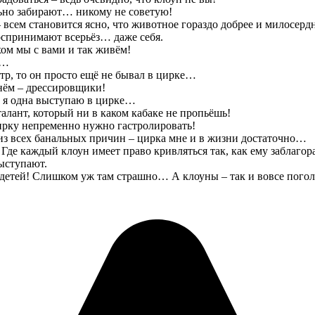
ильно забирают… никому не советую!
всем становится ясно, что животное гораздо добрее и милосердн
воспринимают всерьёз… даже себя.
хом мы с вами и так живём!
а…
атр, то он просто ещё не бывал в цирке…
 нём – дрессировщики!
 а я одна выступаю в цирке…
алант, который ни в каком кабаке не пропьёшь!
ирку непременно нужно гастролировать!
 из всех банальных причин – цирка мне и в жизни достаточно…
 Где каждый клоун имеет право кривляться так, как ему заблагор
ыступают.
ой детей! Слишком уж там страшно… А клоуны – так и вовсе пог