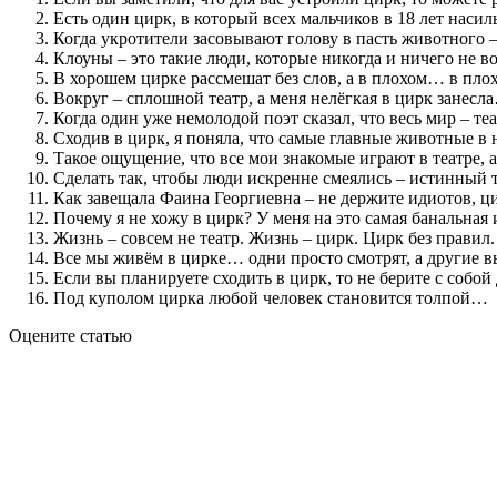
Есть один цирк, в который всех мальчиков в 18 лет нас
Когда укротители засовывают голову в пасть животного – 
Клоуны – это такие люди, которые никогда и ничего не 
В хорошем цирке рассмешат без слов, а в плохом… в пло
Вокруг – сплошной театр, а меня нелёгкая в цирк занесл
Когда один уже немолодой поэт сказал, что весь мир – те
Сходив в цирк, я поняла, что самые главные животные в
Такое ощущение, что все мои знакомые играют в театре,
Сделать так, чтобы люди искренне смеялись – истинный т
Как завещала Фаина Георгиевна – не держите идиотов, ц
Почему я не хожу в цирк? У меня на это самая банальная
Жизнь – совсем не театр. Жизнь – цирк. Цирк без правил.
Все мы живём в цирке… одни просто смотрят, а другие в
Если вы планируете сходить в цирк, то не берите с соб
Под куполом цирка любой человек становится толпой…
Оцените статью