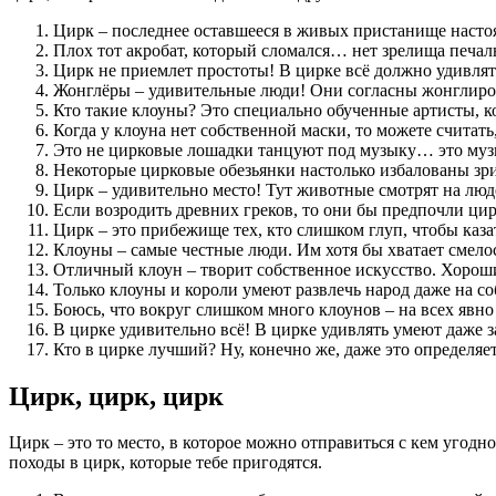
Цирк – последнее оставшееся в живых пристанище настоя
Плох тот акробат, который сломался… нет зрелища печаль
Цирк не приемлет простоты! В цирке всё должно удивлять
Жонглёры – удивительные люди! Они согласны жонглиро
Кто такие клоуны? Это специально обученные артисты, 
Когда у клоуна нет собственной маски, то можете считать
Это не цирковые лошадки танцуют под музыку… это музы
Некоторые цирковые обезьянки настолько избалованы зри
Цирк – удивительно место! Тут животные смотрят на лю
Если возродить древних греков, то они бы предпочли ци
Цирк – это прибежище тех, кто слишком глуп, чтобы каза
Клоуны – самые честные люди. Им хотя бы хватает смело
Отличный клоун – творит собственное искусство. Хороши
Только клоуны и короли умеют развлечь народ даже на с
Боюсь, что вокруг слишком много клоунов – на всех явн
В цирке удивительно всё! В цирке удивлять умеют даже з
Кто в цирке лучший? Ну, конечно же, даже это определя
Цирк, цирк, цирк
Цирк – это то место, в которое можно отправиться с кем угодн
походы в цирк, которые тебе пригодятся.