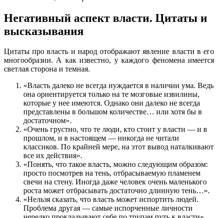
Негативный аспект власти. Цитаты и
высказывания
Цитаты про власть и народ
отображают явление власти в его
многообразии. А как известно, у каждого феномена имеется
светлая сторона и темная.
«Власть далеко не всегда нуждается в наличии ума. Ведь
она ориентируется только на те мозговые извилины,
которые у нее имеются. Однако они далеко не всегда
представлены в большом количестве… или хотя бы в
достаточном».
«Очень грустно, что те люди, кто стоит у власти — и в
прошлом, и в настоящем — никогда не читали
классиков. По крайней мере, на этот вывод наталкивают
все их действия».
«Понять, что такое власть, можно следующим образом:
просто посмотрев на тень, отбрасываемую пламенем
свечи на стену. Иногда даже человек очень маленького
роста может отбрасывать достаточно длинную тень…».
«Нельзя сказать, что власть может испортить людей.
Проблема другая — самые испорченные личности
нередко прокладывают себе по трупам путь к власти».