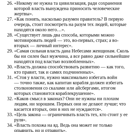
«Никому не нужна та цивилизация, ради сохранения
которой власть вынуждена приносить человеческие
жертвы».
«Как понять, насколько разумен правитель? В первую
очередь, стоит посмотреть на разум тех людей, которые
находятся около него…».
«Существует лишь два способа, которыми можно
мотивировать людей — это, во-первых, страх; а во-
вторых — личный интерес».
«Самая сильная власть дана Небесами женщинам. Сколь
бы ни силен был мужчина, а все равно даже сильнейшие
находятся под властью возлюбленных».
«Власть должна способствовать развитию
—
как того,
кто правит, так и самих подчиненных».
«Стоя у власти, нужно максимально избегать войн
—
точно также, как капитан корабля должен избегать
столкновения со скалами или айсбергами, итогом
которых становится кораблекрушение».
«Каков смысл в законах? Они не нужны ни плохим
людям, ни хорошим. Первых они не делают лучше; что
касается вторых, они в них не нуждаются».
«Цель закона
—
ограничивать власть тех, кто стоит у ее
руля».
«Власть похожа на яд. Ведь она может не только
опьянить, но и отравить».