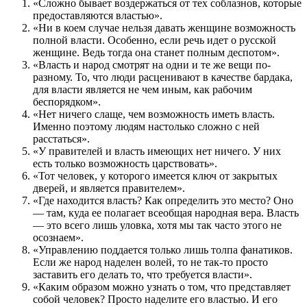
«Сложно бывает воздержаться от тех соблазнов, которые
предоставляются властью».
«Ни в коем случае нельзя давать женщине возможность
полной власти. Особенно, если речь идет о русской
женщине. Ведь тогда она станет полным деспотом».
«Власть и народ смотрят на одни и те же вещи по-
разному. То, что люди расценивают в качестве бардака,
для власти является не чем иным, как рабочим
беспорядком».
«Нет ничего слаще, чем возможность иметь власть.
Именно поэтому людям настолько сложно с ней
расстаться».
«У правителей и власть имеющих нет ничего. У них
есть только возможность царствовать».
«Тот человек, у которого имеется ключ от закрытых
дверей, и является правителем».
«Где находится власть? Как определить это место? Оно
— там, куда ее полагает всеобщая народная вера. Власть
— это всего лишь уловка, хотя мы так часто этого не
осознаем».
«Управлению поддается только лишь толпа фанатиков.
Если же народ наделен волей, то не так-то просто
заставить его делать то, что требуется власти».
«Каким образом можно узнать о том, что представляет
собой человек? Просто наделите его властью. И его