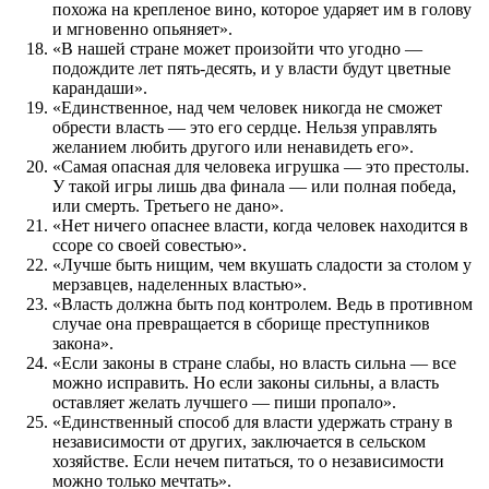
похожа на крепленое вино, которое ударяет им в голову
и мгновенно опьяняет».
«В нашей стране может произойти что угодно —
подождите лет пять-десять, и у власти будут цветные
карандаши».
«Единственное, над чем человек никогда не сможет
обрести власть — это его сердце. Нельзя управлять
желанием любить другого или ненавидеть его».
«Самая опасная для человека игрушка — это престолы.
У такой игры лишь два финала — или полная победа,
или смерть. Третьего не дано».
«Нет ничего опаснее власти, когда человек находится в
ссоре со своей совестью».
«Лучше быть нищим, чем вкушать сладости за столом у
мерзавцев, наделенных властью».
«Власть должна быть под контролем. Ведь в противном
случае она превращается в сборище преступников
закона».
«Если законы в стране слабы, но власть сильна — все
можно исправить. Но если законы сильны, а власть
оставляет желать лучшего — пиши пропало».
«Единственный способ для власти удержать страну в
независимости от других, заключается в сельском
хозяйстве. Если нечем питаться, то о независимости
можно только мечтать».