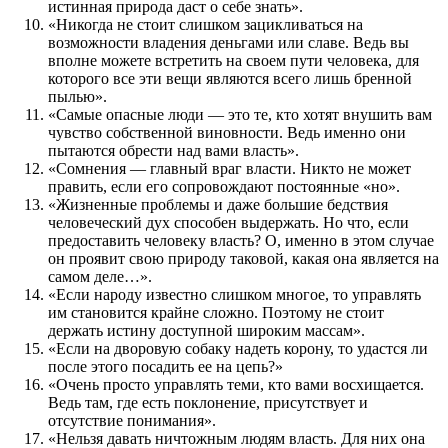
истинная природа даст о себе знать».
«Никогда не стоит слишком зацикливаться на
возможности владения деньгами или славе. Ведь вы
вполне можете встретить на своем пути человека, для
которого все эти вещи являются всего лишь бренной
пылью».
«Самые опасные люди — это те, кто хотят внушить вам
чувство собственной виновности. Ведь именно они
пытаются обрести над вами власть».
«Сомнения — главный враг власти. Никто не может
править, если его сопровождают постоянные «но».
«Жизненные проблемы и даже большие бедствия
человеческий дух способен выдержать. Но что, если
предоставить человеку власть? О, именно в этом случае
он проявит свою природу таковой, какая она является на
самом деле…».
«Если народу известно слишком многое, то управлять
им становится крайне сложно. Поэтому не стоит
держать истину доступной широким массам».
«Если на дворовую собаку надеть корону, то удастся ли
после этого посадить ее на цепь?»
«Очень просто управлять теми, кто вами восхищается.
Ведь там, где есть поклонение, присутствует и
отсутствие понимания».
«Нельзя давать ничтожным людям власть. Для них она