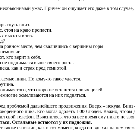
необъяснимый ужас. Причем он ощущает его даже в том случае, е
.
рыгнуть вниз.
 стоя на краю пропасти.
ь с высоты вниз.
ед?
а ровном месте, чем свалившись с вершины горы.
 немногие.
, кто верит в себя.
а не поднимался выше своего роста.
ека, как и страх пред темнотой.
гаемые пики. Но кому-то такое удается.
рутина.
онимая того, что скоро не останется новых целей.
емногие осмеливаются на них подняться.
д проблемой дальнейшего продвижения. Вверх – некуда. Вниз – 
окоренного пика. Его могла одолеть 1 000 людей. Важно, чтобы д
 свой телефон. Выяснилось, что за все время ему никто не звон
ться. Остальные остаются у их подножия.
т также счастлив, как в тот момент, когда он вдыхал на нем свеж