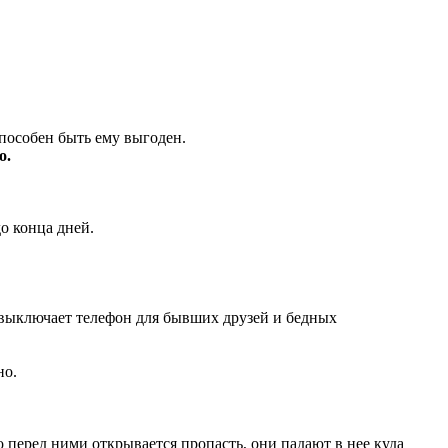
способен быть ему выгоден.
о.
до конца дней.
да выключает телефон для бывших друзей и бедных
но.
 перед ними открывается пропасть, они падают в нее куда