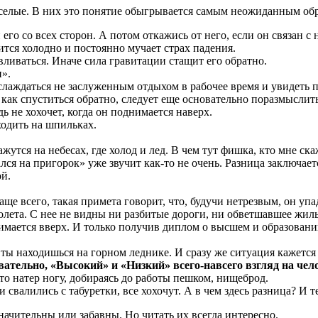
еселые. В них это понятие обыгрывается самым неожиданным об
 его со всех сторон. А потом откажись от него, если он связан с
тся холодно и постоянно мучает страх падения.
авливаться. Иначе сила гравитации стащит его обратно.
».
аслаждаться не заслуженным отдыхом в рабочее время и увидеть
т как спуститься обратно, следует еще основательно поразмыслить
ь не хохочет, когда он поднимается наверх.
одить на шпильках.
жутся на небесах, где холод и лед. В чем тут фишка, кто мне ска
ся на пригорок» уже звучит как-то не очень. Разница заключает
ой.
чаще всего, такая примета говорит, что, будучи нетрезвым, он упа
лета. С нее не видны ни разбитые дороги, ни обветшавшее жиль
имается вверх. И только получив диплом о высшем и образовании
о ты находишься на горном леднике. И сразу же ситуация кажется
тельно, «Высокий» и «Низкий» всего-навсего взгляд на чело
 кто натер ногу, добираясь до работы пешком, нищеброд.
 свалились с табуретки, все хохочут. А в чем здесь разница? И те
ачительны или забавны. Но читать их всегда интересно.