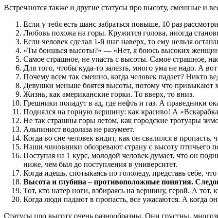
Встречаются также и другие статусы про высоту, смешные и в
Если у тебя есть шанс забраться повыше, 10 раз рассмотри
Любовь похожа на горы. Кружится голова, иногда станови
Если человек сделал 1-й шаг наверх, то ему нельзя остан
«Ты боишься высоты?» — «Нет, я боюсь высоких женщин
Самое страшное, не упасть с высоты. Самое страшное, н
Для того, чтобы куда-то залезть, много ума не надо. А во
Почему всем так смешно, когда человек падает? Никто вед
Девушки меньше боятся высоты, потому что привыкают х
Жизнь, как американские горки. То вверх, то вниз.
Грешники попадут в ад, где нефть и газ. А праведники ока
Поднялся на горную вершину: как красиво! А «Вскарабкал
Не так страшны горы летом, как городские тротуары зим
Альпинист водолаза не разумеет.
Когда во сне человек видит, как он свалился в пропасть, 
Наши чиновники обозревают страну с высоту птичьего по
Поступая на 1 курс, молодой человек думает, что он подн
ниже, чем был до поступления в университет.
Когда идешь, спотыкаясь по гололеду, представь себе, чт
Высота и глубина – противоположные понятия. Следова
Тот, кто натер ноги, взбираясь на вершину, герой. А тот,
Когда люди падают в пропасть, все ужасаются. А когда они
Статусы про высоту очень разнообразны. Они грустны, многозн