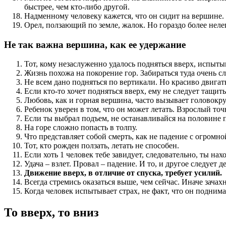
быстрее, чем кто-либо другой.
Надменному человеку кажется, что он сидит на вершине. 
Орел, ползающий по земле, жалок. Но гораздо более неле
Не так важна вершина, как ее удержание
Тот, кому незаслуженно удалось подняться вверх, испыты
Жизнь похожа на покорение гор. Забираться туда очень с
Не всем дано подняться по вертикали. Но красиво двигат
Если кто-то хочет подняться вверх, ему не следует тащить
Любовь, как и горная вершина, часто вызывает головокр
Ребенок уверен в том, что он может летать. Взрослый точн
Если ты выбрал подъем, не останавливайся на половине 
На горе сложно попасть в толпу.
Что представляет собой смерть, как не падение с огромн
Тот, кто рожден ползать, летать не способен.
Если хоть 1 человек тебе завидует, следовательно, ты на
Удача – взлет. Провал – падение. И то, и другое следует д
Движение вверх, в отличие от спуска, требует усилий.
Всегда стремись оказаться выше, чем сейчас. Иначе зачах
Когда человек испытывает страх, не факт, что он подним
То вверх, то вниз