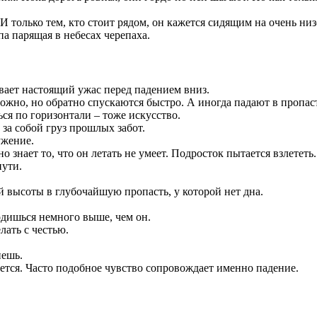
И только тем, кто стоит рядом, он кажется сидящим на очень низ
па парящая в небесах черепаха.
вает настоящий ужас перед падением вниз.
ложно, но обратно спускаются быстро. А иногда падают в пропас
ься по горизонтали – тоже искусство.
 за собой груз прошлых забот.
ужение.
о знает то, что он летать не умеет. Подросток пытается взлететь.
пути.
ой высоты в глубочайшую пропасть, у которой нет дна.
ходишься немного выше, чем он.
елать с честью.
нешь.
ается. Часто подобное чувство сопровождает именно падение.