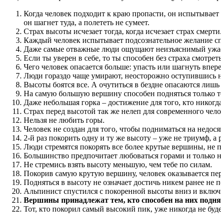
Когда человек подходит к краю пропасти, он испытывает 
он шагнет туда, а полететь не сумеет.
Страх высоты исчезает тогда, когда исчезает страх смерти
Каждый человек испытывает подсознательное желание сп
Даже самые отважные люди ощущают неизъяснимый ужас,
Если ты уверен в себе, то ты способен без страха смотрет
Чего человек опасается больше: упасть или шагнуть впер
Люди гораздо чаще умирают, неосторожно оступившись н
Высоты боятся все. А очутиться в бездне опасаются лишь
На самую большую вершину способен подняться только тот
Даже небольшая горка – достижение для того, кто никогд
Страх перед высотой так же нелеп для современного челов
Нельзя не любить горы.
Человек не создан для того, чтобы подниматься на недося
2-й раз покорить одну и ту же высоту – уже не триумф, а 
Люди стремятся покорять все более крутые вершины, не п
Большинство предпочитает любоваться горами и только н
Не стремись взять высоту меньшую, чем тебе по силам.
Покорив самую крутую вершину, человек оказывается пере
Подняться в высоту не означает достичь никем ранее не п
Альпинист спустился с покоренной высоты вниз и включил
Вершины принадлежат тем, кто способен на них подня
Тот, кто покорил самый высокий пик, уже никогда не буде