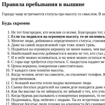
Правила пребывания в вышине
Гораздо чаще встречаются статусы про высоту со смыслом. В н
Будь скромен
Не тот благороден, кто вежлив со всеми. Благороден тот
Если ты поднялся на огромную высоту, то не поленись
Многие люди, добившись определенного статуса, станов
Даже на самой недосягаемой горе тоже лежит грязь.
Подняться на огромную вершину не менее важно, чем вы
Наибольшей высоты добивается в жизни не тот, кто стал д
И в небе можно испачкаться, и на земле можно остаться 
С горы еще требуется спуститься. С пьедестала падают м
Ценна вершина, покоренная самостоятельно.
У каждого свое понятие высоты.
Когда человек летит на самолете, он отключает телефон. 
родственников.
С большой высоты плохо видны маленькие люди.
Сынки богатых родителей на самом деле находятся даже н
Как бы высоко ты не забирался, не забывай о тех, кто учи
Когда будешь рассказывать о покоренных вершинах, то не
Поднимаясь, будь любезен с людьми. Ты их встретишь снов
Многие богатые люди похожи на альпиниста без снаряжени