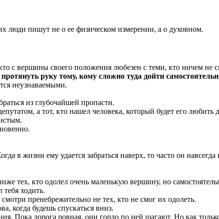
их люди пишут не о ее физическом измерении, а о духовном.
, кто с вершины своего положения любезен с теми, кто ничем не 
 протянуть руку тому, кому сложно туда дойти самостоятельн
ятся неузнаваемыми.
браться из глубочайшей пропасти.
епутатом, а тот, кто нашел человека, который будет его любить 
чистым.
гновенно.
Когда в жизни ему удается забраться наверх, то часто он навсег
иже тех, кто одолел очень маленькую вершину, но самостоятель
л тебя ходить.
 смотри пренебрежительно не тех, кто не смог их одолеть.
а, когда будешь спускаться вниз.
я. Пока дорога ровная, они гордо по ней шагают. Но как только