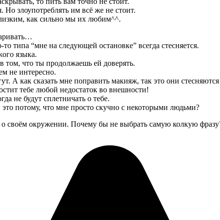
аскрывать, то пить вам точно не стоит.
 Но злоупотреблять им всё же не стоит.
близким, как сильно мы их любим^^.
варивать…
-то типа “мне на следующей остановке” всегда стесняется.
жого языка.
в том, что ты продолжаешь ей доверять.
ем не интересно.
огут. А как сказать мне поправить макияж, так это они стесняютс
остит тебе любой недостаток во внешности!
да не будут сплетничать о тебе.
 это потому, что мне просто скучно с некоторыми людьми?
о и о своём окружении. Почему бы не выбрать самую колкую фразу