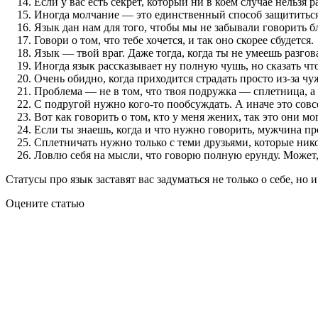
Если у вас есть секрет, который ни в коем случае нельзя р
Иногда молчание — это единственный способ защититься.
Язык дан нам для того, чтобы мы не забывали говорить 
Говори о том, что тебе хочется, и так оно скорее сбудется.
Язык — твой враг. Даже тогда, когда ты не умеешь разго
Иногда язык рассказывает ну полную чушь, но сказать что
Очень обидно, когда приходится страдать просто из-за чу
Проблема — не в том, что твоя подружка — сплетница, а 
С подругой нужно кого-то пообсуждать. А иначе это совс
Вот как говорить о том, кто у меня жених, так это они м
Если ты знаешь, когда и что нужно говорить, мужчина пр
Сплетничать нужно только с теми друзьями, которые никог
Ловлю себя на мысли, что говорю полную ерунду. Может,
Статусы про язык заставят вас задуматься не только о себе, н
Оцените статью