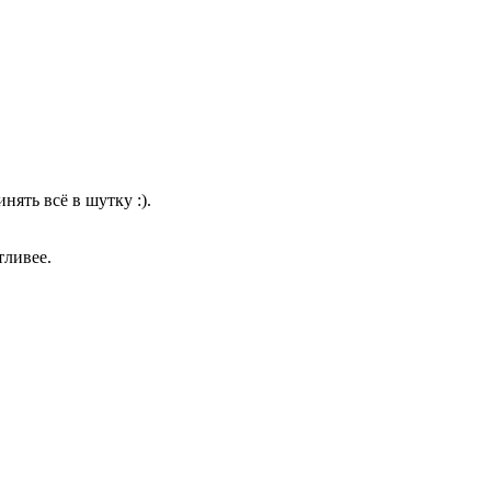
нять всё в шутку :).
тливее.