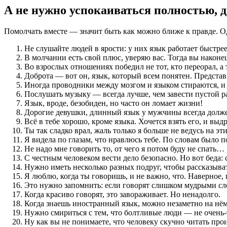
А не нужно успокаиваться полностью, 
Помолчать вместе — значит быть как можно ближе к правде. Од
Не слушайте людей в ярости: у них язык работает быстрее
В молчании есть свой плюс, уверяю вас. Тогда вы наконе
Во взрослых отношениях победил не тот, кто переорал, а т
Доброта — вот он, язык, который всем понятен. Представ
Иногда проводники между мозгом и языком стираются, и ч
Послушать музыку — всегда лучше, чем завести пустой р
Язык, вроде, безобиден, но часто он ломает жизни!
Дорогие девушки, длинный язык у мужчины всегда долже
Всё в тебе хорошо, кроме языка. Хочется взять его, и вы
Ты так сладко врал, жаль только я больше не ведусь на эт
Я видела по глазам, что нравлюсь тебе. По словам было п
Не надо мне говорить то, от чего я потом буду не спать…
С честным человеком вести дело безопасно. Но вот беда: с
Нужно иметь несколько разных подруг, чтобы рассказыват
Я люблю, когда ты говоришь, и не важно, что. Наверное, 
Это нужно запомнить: если говорят слишком мудрыми сло
Когда красиво говорят, это завораживает. Но ненадолго.
Когда знаешь иностранный язык, можно незаметно на нём
Нужно смириться с тем, что болтливые люди — не очень-
Ну как вы не понимаете, что человеку скучно читать про