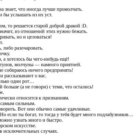
а знает, что иногда лучше промолчать.
и бы услышать из их уст.
ом, то решается старой доброй дракой :D.
значит, из отношений этих нужно бежать.
ивать, но и целоваться!
т.
, либо разочаровать.
очку.
 а хотелось бы чего-нибудь ещё!
лтунов, молчуны — намного приятней.
и не собираюсь ничего предпринять!
и рассказывают о вас.
только один рот…
 больше (а не говори) с теми, что остались!
е.
тически относится к признаниям.
ь самым сильным.
говорить. Вот они обычно самые удачливые.
 Но если ты богат, то тогда у тебя будет много подлабузников…
можно узнать много и быстро.
орском искусстве.
в исключительных случаях.