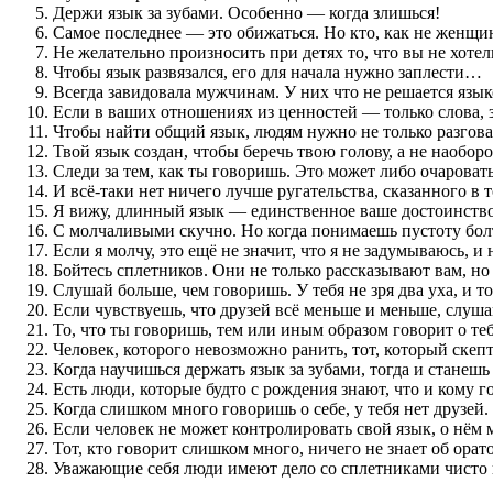
Держи язык за зубами. Особенно — когда злишься!
Самое последнее — это обижаться. Но кто, как не женщин
Не желательно произносить при детях то, что вы не хотел
Чтобы язык развязался, его для начала нужно заплести…
Всегда завидовала мужчинам. У них что не решается язык
Если в ваших отношениях из ценностей — только слова, 
Чтобы найти общий язык, людям нужно не только разговар
Твой язык создан, чтобы беречь твою голову, а не наоборо
Следи за тем, как ты говоришь. Это может либо очаровать
И всё-таки нет ничего лучше ругательства, сказанного в т
Я вижу, длинный язык — единственное ваше достоинство,
С молчаливыми скучно. Но когда понимаешь пустоту бо
Если я молчу, это ещё не значит, что я не задумываюсь, 
Бойтесь сплетников. Они не только рассказывают вам, но 
Слушай больше, чем говоришь. У тебя не зря два уха, и 
Если чувствуешь, что друзей всё меньше и меньше, слушай
То, что ты говоришь, тем или иным образом говорит о теб
Человек, которого невозможно ранить, тот, который скеп
Когда научишься держать язык за зубами, тогда и станеш
Есть люди, которые будто с рождения знают, что и кому 
Когда слишком много говоришь о себе, у тебя нет друзей.
Если человек не может контролировать свой язык, о нём 
Тот, кто говорит слишком много, ничего не знает об орат
Уважающие себя люди имеют дело со сплетниками чисто 