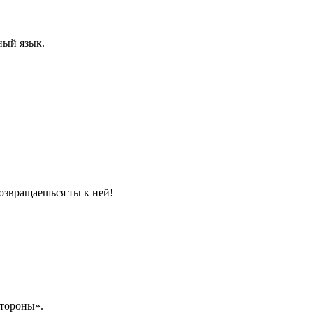
ный язык.
возвращаешься ты к ней!
стороны».