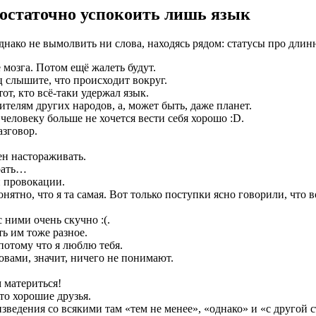
достаточно успокоить лишь язык
нако не вымолвить ни слова, находясь рядом: статусы про длин
 мозга. Потом ещё жалеть будут.
ц слышите, что происходит вокруг.
от, кто всё-таки удержал язык.
ителям других народов, а, может быть, даже планет.
еловеку больше не хочется вести себя хорошо :D.
азговор.
н настораживать.
драть…
и провокации.
онятно, что я та самая. Вот только поступки ясно говорили, что 
 ними очень скучно :(.
ь им тоже разное.
потому что я люблю тебя.
вами, значит, ничего не понимают.
 материться!
то хорошие друзья.
изведения со всякими там «тем не менее», «однако» и «с другой 