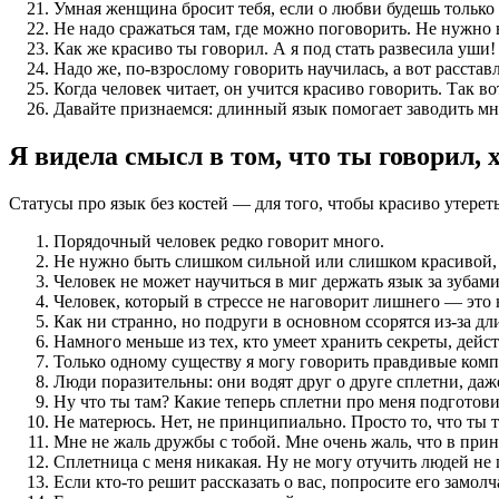
Умная женщина бросит тебя, если о любви будешь только 
Не надо сражаться там, где можно поговорить. Не нужно 
Как же красиво ты говорил. А я под стать развесила уши!
Надо же, по-взрослому говорить научилась, а вот расстав
Когда человек читает, он учится красиво говорить. Так вот
Давайте признаемся: длинный язык помогает заводить мн
Я видела смысл в том, что ты говорил, 
Статусы про язык без костей — для того, чтобы красиво утерет
Порядочный человек редко говорит много.
Не нужно быть слишком сильной или слишком красивой, чт
Человек не может научиться в миг держать язык за зубами
Человек, который в стрессе не наговорит лишнего — это 
Как ни странно, но подруги в основном ссорятся из-за дл
Намного меньше из тех, кто умеет хранить секреты, дейст
Только одному существу я могу говорить правдивые ко
Люди поразительны: они водят друг о друге сплетни, даже
Ну что ты там? Какие теперь сплетни про меня подготов
Не матерюсь. Нет, не принципиально. Просто то, что ты 
Мне не жаль дружбы с тобой. Мне очень жаль, что в прин
Сплетница с меня никакая. Ну не могу отучить людей не 
Если кто-то решит рассказать о вас, попросите его замолч