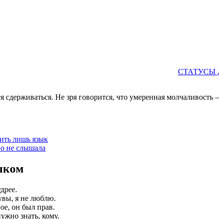
СТАТУСЫ 
я сдерживаться. Не зря говорится, что умеренная молчаливость 
ить лишь язык
но не слышала
ыком
дрее.
увы, я не люблю.
ное, он был прав.
ужно знать, кому.