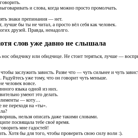
говорить.
выговаривать и слова, когда можно просто промолчать.
лять знаки препинания — нет.
, лучше бы ты не читал, а просто вёл себя как человек.
огих друзей. Правда, ненадолго.
хотя слов уже давно не слышала
ь нос обидчику или обидчице. Не стоит теряться, лучше — воспри
обы заслужить зависть. Разве что — чуть сильнее и чуть завис
. Радуйтесь уже тому, что он говорит чуть меньше.
не человек вовсе.
инного языка одной из них.
вительно умеют это делать.
мплименты — коту…
 не переходя на «ты».
ила?
творишь, нельзя описать даже такими словами.
ципе посвящала тебе своё время.
говорить мне гадостей!
ать. Хотя бы для того, чтобы проверить свою силу воли :).