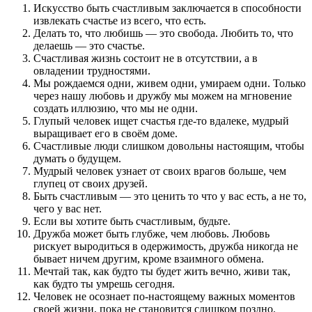
Искусство быть счастливым заключается в способности
извлекать счастье из всего, что есть.
Делать то, что любишь — это свобода. Любить то, что
делаешь — это счастье.
Счастливая жизнь состоит не в отсутствии, а в
овладении трудностями.
Мы рождаемся одни, живем одни, умираем одни. Только
через нашу любовь и дружбу мы можем на мгновение
создать иллюзию, что мы не одни.
Глупый человек ищет счастья где-то вдалеке, мудрый
выращивает его в своём доме.
Счастливые люди слишком довольны настоящим, чтобы
думать о будущем.
Мудрый человек узнает от своих врагов больше, чем
глупец от своих друзей.
Быть счастливым — это ценить то что у вас есть, а не то,
чего у вас нет.
Если вы хотите быть счастливым, будьте.
Дружба может быть глубже, чем любовь. Любовь
рискует выродиться в одержимость, дружба никогда не
бывает ничем другим, кроме взаимного обмена.
Мечтай так, как будто ты будет жить вечно, живи так,
как будто ты умрешь сегодня.
Человек не осознает по-настоящему важных моментов
своей жизни, пока не становится слишком поздно.