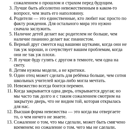
сожалением о прошлом и страхом перед будущим.
Лучше быть абсолютно невежественным в каком-то
вопросе, чем знать его наполовину.
Родители — это единственные, кто любит нас просто по
факту рождения. Для остального мира это нужно
сначала заслужить.
Наличие детей делает вас родителем не больше, чем
наличие пианино делает вас пианистом.
Верный друг смеется над вашими шутками, когда они не
так уж хороши, и сочувствует вашим проблемам, когда
они не так уж плохи.
Я лучше буду гулять с другом в темноте, чем одна на
свету.
Детям нужны модели, а не критики.
Один отец может сделать для ребёнка больше, чем сотня
школьных учителей когда-либо могла мечтать.
Невежество всегда боится перемен.
Когда закрывается одна дверь, открывается другая; но
мы часто так долго и с таким сожалением смотрим на
закрытую дверь, что не видим той, которая открылась
для нас.
Высшая форма невежества — это когда вы отвергаете
то, о чем ничего не знаете.
Сожаление о том, что мы сделали, может быть смягчено
временем; но сожаление о том, чего мы не сделали,