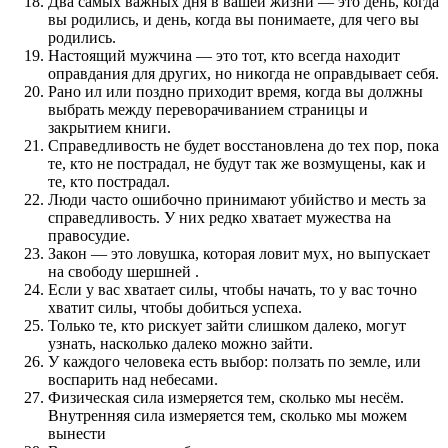
Два самых важных дня в вашей жизни — это день, когда
вы родились, и день, когда вы понимаете, для чего вы
родились.
Настоящий мужчина — это тот, кто всегда находит
оправдания для других, но никогда не оправдывает себя.
Рано ил или поздно приходит время, когда вы должны
выбрать между переворачиванием страницы и
закрытием книги.
Справедливость не будет восстановлена до тех пор, пока
те, кто не пострадал, не будут так же возмущены, как и
те, кто пострадал.
Люди часто ошибочно принимают убийство и месть за
справедливость. У них редко хватает мужества на
правосудие.
Закон — это ловушка, которая ловит мух, но выпускает
на свободу шершней .
Если у вас хватает силы, чтобы начать, то у вас точно
хватит силы, чтобы добиться успеха.
Только те, кто рискует зайти слишком далеко, могут
узнать, насколько далеко можно зайти.
У каждого человека есть выбор: ползать по земле, или
воспарить над небесами.
Физическая сила измеряется тем, сколько мы несём.
Внутренняя сила измеряется тем, сколько мы можем
вынести