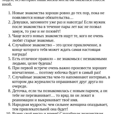
иной.
Новые знакомства хороши ровно до тех пор, пока не
появляются новые обязательства…
Девушки, запомните уже раз и навсегда! Если мужик
после знакомства в течение пары лет вас не позвал
замуж, то уже и не позовёт!
Чаще всего новых знакомств ищут те, кого не очень
любят старые знакомые.
Случайное знакомство – это целое приключение, в
конце которого тебя может ждать самая настоящая
награда!
Есть отличное правило – не знакомься с незнакомыми
людьми, целее будешь!
При первой встрече очень важно произвести хорошее
впечатление… поэтому юбочка будет в самый раз!
Случайные знакомства чем-то напоминают интервью, в
котором два журналиста опрашивают друг друга по
очереди.
Деточка, если ты познакомилась с новым парнем, а он
тебе не перезванивает… то вряд ли он лежит в
реанимации и выкрикивает твоё имя.
Народная мудрость: чем сильнее женщина опаздывает,
тем привлекательней она будет!
Всему своё место и время! Случайным знакомствам –