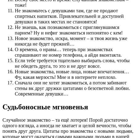
тоже!
Не знакомьтесь с девушками там, где не продают
спиртных напитков. Привлекательней и доступней
девушки в таких местах не становятся!
Не знаешь, как познакомиться с приглянувшимся
парнем? Ну и нефиг знакомиться непонятно с кем!
Новое знакомство, искра, момент – и твоя жизнь уже
никогда не будет прежней…
О времена, о нравы… теперь при знакомствах
спрашивают не номер телефона, а айди вконтакта.
Если тебе требуется тщательно выбирать слова, чтобы
не обидеть друга, то это и не друг вовсе.
Новые знакомства, новые лица, новые впечатления…
Фу, какая мерзость! Мне и в интернете неплохо.
Сначала они не хотят знакомиться, а потом забивают
стены вк друг дружки цитатами о безответной любви.
Современные девушки…
Судьбоносные мгновенья
Случайное знакомство – та ещё лотерея! Порой достаточно
одного взгляда, а иногда не хватает и целой вечности, чтобы
понять друг друга. Цитаты про знакомства с новыми людьми,
которые могут оказаться самыми важными людьми в нашей